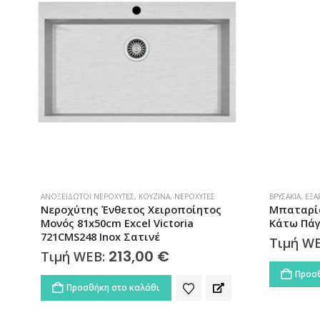
ΑΝΟΞΕΊΔΩΤΟΙ ΝΕΡΟΧΎΤΕΣ
,
ΚΟΥΖΊΝΑ
,
ΝΕΡΟΧΎΤΕΣ
ΒΡΥΣΆΚΙΑ
,
ΕΞΑ
Νεροχύτης Ένθετος Χειροποίητος
Μπαταρία
Μονός 81x50cm Excel Victoria
Κάτω Πάγ
721CMS248 Inox Σατινέ
Τιμή W
213,00
€
Τιμή WEB:
Προσθ
Προσθήκη στο καλάθι