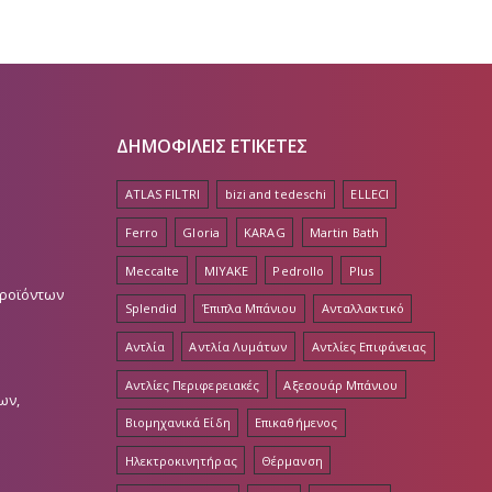
ΔΗΜΟΦΙΛΕΙΣ ΕΤΙΚΕΤΕΣ
ATLAS FILTRI
bizi and tedeschi
ELLECI
Ferro
Gloria
KARAG
Martin Bath
Meccalte
MIYAKE
Pedrollo
Plus
Προϊόντων
Splendid
Έπιπλα Μπάνιου
Ανταλλακτικό
Αντλία
Αντλία Λυμάτων
Αντλίες Επιφάνειας
Αντλίες Περιφερειακές
Αξεσουάρ Μπάνιου
ων,
Βιομηχανικά Είδη
Επικαθήμενος
Ηλεκτροκινητήρας
Θέρμανση