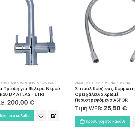
ΡΤΉΜΑΤΑ ΦΊΛΤΡΩΝ ΝΕΡΟΎ
,
ΚΟΥΖΊΝΑ
,
ΜΠΑΤΑΡΊΕΣ ΚΟΥΖΊΝΑΣ
ΔΙΆΦΟΡΑ ΓΙΑ ΤΗΝ ΚΟΥΖΊΝΑ
,
ΦΊΛΤΡΑ ΝΕΡΟΎ
,
ΚΟΥΖΊΝΑ
 Τρίοδη για Φίλτρα Νερού
Σπιράλ Κουζίνας-Κομμωτη
κου DP ATLAS FILTRI
Ορειχάλκινο Χρωμέ
Περιστρεφόμενο ASPOR
200,00
€
EB:
25,50
€
Τιμή WEB:
ήκη στο καλάθι
Προσθήκη στο καλάθι