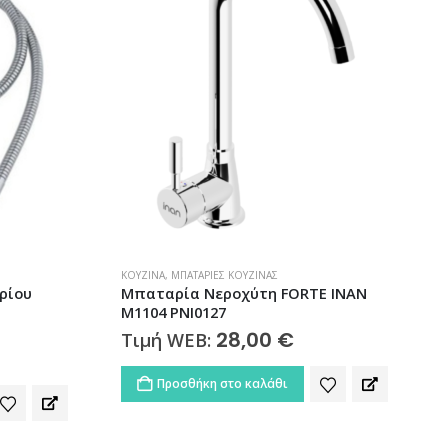
ΚΟΥΖΊΝΑ
,
ΜΠΑΤΑΡΊΕΣ ΚΟΥΖΊΝΑΣ
Α
ρίου
Μπαταρία Νεροχύτη FORTE INAN
M1104 PNI0127
28,00
€
Τιμή WEB:
Προσθήκη στο καλάθι