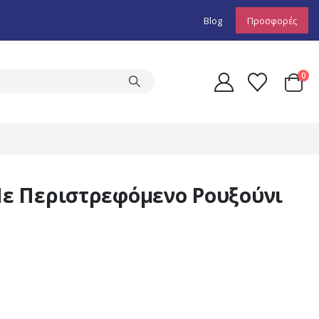
Blog
Προσφορές
0
ε Περιστρεφόμενο Ρουξούνι