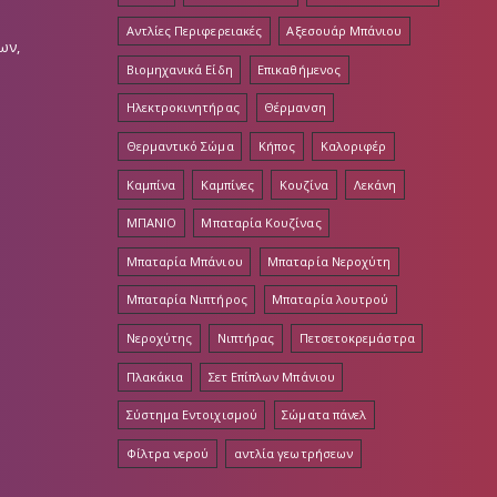
Αντλίες Περιφερειακές
Αξεσουάρ Μπάνιου
ων,
Βιομηχανικά Είδη
Επικαθήμενος
Ηλεκτροκινητήρας
Θέρμανση
Θερμαντικό Σώμα
Κήπος
Καλοριφέρ
Καμπίνα
Καμπίνες
Κουζίνα
Λεκάνη
ΜΠΑΝΙΟ
Μπαταρία Κουζίνας
Μπαταρία Μπάνιου
Μπαταρία Νεροχύτη
Μπαταρία Νιπτήρος
Μπαταρία λουτρού
Νεροχύτης
Νιπτήρας
Πετσετοκρεμάστρα
Πλακάκια
Σετ Επίπλων Μπάνιου
Σύστημα Εντοιχισμού
Σώματα πάνελ
Φίλτρα νερού
αντλία γεωτρήσεων