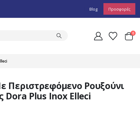
Blog
Προσφορές
0
leci
ε Περιστρεφόμενο Ρουξούνι
ora Plus Inox Elleci