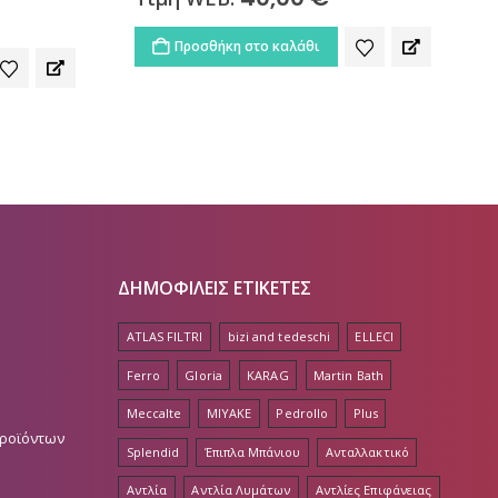
242,00
€
Τιμή WEB:
Προσθήκη στο καλάθι
ΔΗΜΟΦΙΛΕΙΣ ΕΤΙΚΕΤΕΣ
ATLAS FILTRI
bizi and tedeschi
ELLECI
Ferro
Gloria
KARAG
Martin Bath
Meccalte
MIYAKE
Pedrollo
Plus
Προϊόντων
Splendid
Έπιπλα Μπάνιου
Ανταλλακτικό
Αντλία
Αντλία Λυμάτων
Αντλίες Επιφάνειας