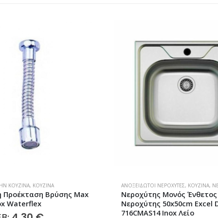
 ΝΕΡΟΧΎΤΕΣ
,
ΚΟΥΖΊΝΑ
,
ΝΕΡΟΧΎΤΕΣ
ΚΟΥΖΊΝΑ
,
ΜΠΑΤΑΡΊΕΣ ΚΟΥΖΊΝΑΣ
ς Μονός Ένθετος
Μπαταρία Νεροχύτη με β
ς 50x50cm Excel Dimitra
χρωμέ ECO NETTUNO NE18
4 Inox Λείο
40,00
€
Τιμή WEB: