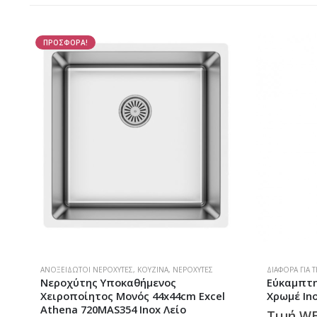
ΔΙΆΦΟΡΑ ΓΙΑ ΤΗΝ ΚΟΥΖΊΝΑ
,
ΚΟΥΖΊΝΑ
ΑΝΟΞΕΊΔΩΤΟΙ
Εύκαμπτη Προέκταση Βρύσης Max
Νεροχύτη
Χρωμέ Inox Waterflex
Νεροχύτη
716CMAS1
4,30
€
Τιμή WEB: