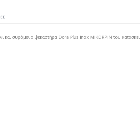
ΊΕΣ
ι και συρόμενο ψεκαστήρα Dora Plus Inox MIKDRPIN του κατασκευα