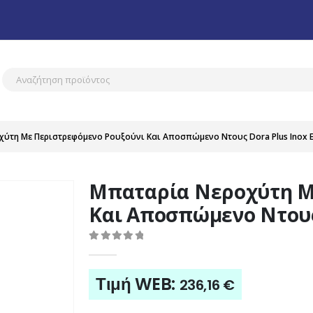
ύτη Με Περιστρεφόμενο Ρουξούνι Και Αποσπώμενο Ντους Dora Plus Inox El
Μπαταρία Νεροχύτη Μ
Και Αποσπώμενο Ντους D
0
out of 5
Τιμή WEB:
236,16
€