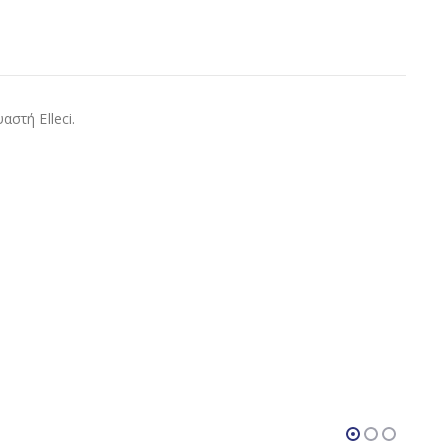
στή Elleci.