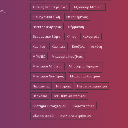
Αντλίες Περιφερειακές
Αξεσουάρ Μπάνιου
ων,
Βιομηχανικά Είδη
Επικαθήμενος
Ηλεκτροκινητήρας
Θέρμανση
Θερμαντικό Σώμα
Κήπος
Καλοριφέρ
Καμπίνα
Καμπίνες
Κουζίνα
Λεκάνη
ΜΠΑΝΙΟ
Μπαταρία Κουζίνας
Μπαταρία Μπάνιου
Μπαταρία Νεροχύτη
Μπαταρία Νιπτήρος
Μπαταρία λουτρού
Νεροχύτης
Νιπτήρας
Πετσετοκρεμάστρα
Πλακάκια
Σετ Επίπλων Μπάνιου
Σύστημα Εντοιχισμού
Σώματα πάνελ
Φίλτρα νερού
αντλία γεωτρήσεων