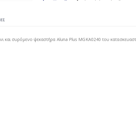
ΊΕΣ
ι και συρόμενο ψεκαστήρα Aluna Plus MGKA0240 του κατασκευαστή 