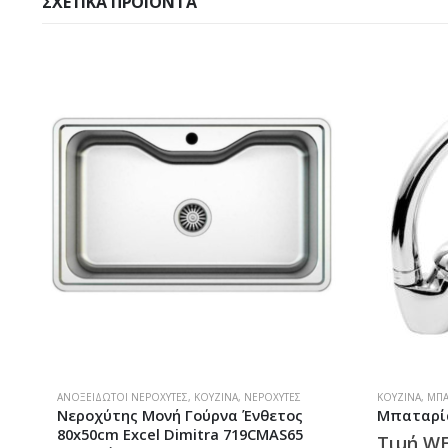
ΣΧΕΤΙΚΆ ΠΡΟΪΌΝΤΑ
ΑΝΟΞΕΊΔΩΤΟΙ ΝΕΡΟΧΎΤΕΣ
,
ΚΟΥΖΊΝΑ
,
ΝΕΡΟΧΎΤΕΣ
ΚΟΥΖΊΝΑ
,
ΜΠΑ
Νεροχύτης Μονή Γούρνα Ένθετος
Μπαταρί
80x50cm Excel Dimitra 719CMAS65
Τιμή W