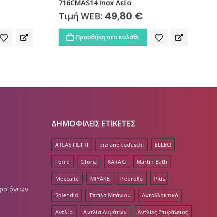
716CMAS14 Inox Λείο
49,80
€
Τιμή WEB:
Προσθήκη στο καλάθι
ΔΗΜΟΦΙΛΕΙΣ ΕΤΙΚΕΤΕΣ
ATLAS FILTRI
bizi and tedeschi
ELLECI
Ferro
Gloria
KARAG
Martin Bath
Meccalte
MIYAKE
Pedrollo
Plus
Προϊόντων
Splendid
Έπιπλα Μπάνιου
Ανταλλακτικό
Αντλία
Αντλία Λυμάτων
Αντλίες Επιφάνειας