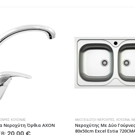
ΤΑΡΊΕΣ ΚΟΥΖΊΝΑΣ
ΑΝΟΞΕΊΔΩΤΟΙ ΝΕΡΟΧΎΤΕΣ
,
ΚΟΥΖΊΝΑ
,
Ν
α Νεροχύτη Όρθια AXON
Νεροχύτης Με Δύο Γούρνε
80x50cm Excel Estia 720CM
20,00
€
EB: