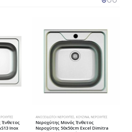
ΕΡΟΧΎΤΕΣ
ΑΝΟΞΕΊΔΩΤΟΙ ΝΕΡΟΧΎΤΕΣ
,
ΚΟΥΖΊΝΑ
,
ΝΕΡΟΧΎΤΕΣ
Α
ς Ένθετος
Νεροχύτης Μονός Ένθετος
AS13 Inox
Νεροχύτης 50x50cm Excel Dimitra