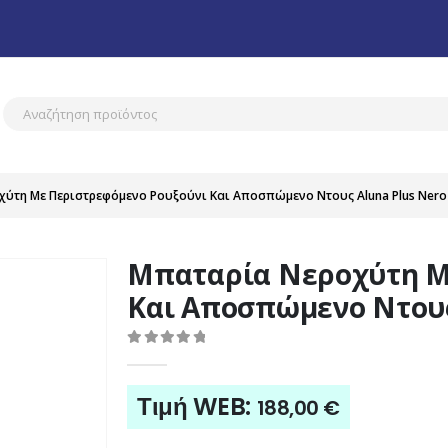
ύτη Με Περιστρεφόμενο Ρουξούνι Και Αποσπώμενο Ντους Aluna Plus Nero G
Μπαταρία Νεροχύτη Μ
Και Αποσπώμενο Ντους 
0
out of 5
Τιμή WEB:
188,00
€