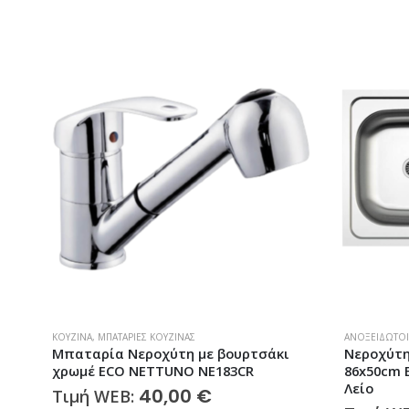
ΠΡΟΣΦΟΡΑ!
ΑΝΟΞΕΊΔΩΤΟΙ ΝΕΡΟΧΎΤΕΣ
,
ΚΟΥΖΊΝΑ
,
ΝΕΡΟΧΎΤΕΣ
ΑΝΟΞΕΊΔΩΤΟΙ
Νεροχύτης Με Δύο Γούρνες Ένθετος
Νεροχύτη
86x50cm Excel Estia 720CMAS90 Inox
Μονός 50
Λείο
720MAS382