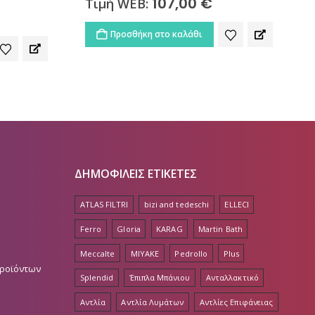
242,00
€
Τιμή WEB:
Προσθήκη στο καλάθι
ΔΗΜΟΦΙΛΕΙΣ ΕΤΙΚΕΤΕΣ
ATLAS FILTRI
bizi and tedeschi
ELLECI
Ferro
Gloria
KARAG
Martin Bath
Meccalte
MIYAKE
Pedrollo
Plus
Προϊόντων
Splendid
Έπιπλα Μπάνιου
Ανταλλακτικό
Αντλία
Αντλία Λυμάτων
Αντλίες Επιφάνειας