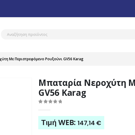
ύτη Με Περιστρεφόμενο Ρουξούνι GV56 Karag
Μπαταρία Νεροχύτη Μ
GV56 Karag
0
out of 5
Τιμή WEB:
147,14
€