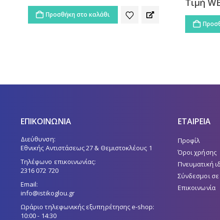
107,00
€
Τιμή WEB:
Τιμή W
184,00
Προσθήκη στο καλάθι
Προσθ
ΕΠΙΚΟΙΝΩΝΙΑ
ΕΤΑΙΡΕΙΑ
Διεύθυνση:
Προφίλ
Εθνικής Αντιστάσεως 27 & Θεμιστοκλέους 1
Όροι χρήσης
Τηλέφωνο επικοινωνίας:
Πνευματική ι
2316 072 720
Σύνδεσμοι σε
Email:
Επικοινωνία
info@istikoglou.gr
Ωράριο τηλεφωνικής εξυπηρέτησης e-shop:
10:00 - 14:30