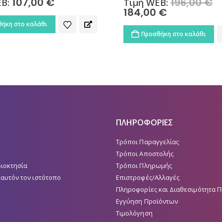
196,00
€
Original
107,00
€
EB:
Τιμή WEB:
price
€
Η
was:
τρέχουσα
Προσθήκη στο καλάθι
196,00 €.
τιμή
ήκη στο καλάθι
είναι:
184,00 €.
ΠΛΗΡΟΦΟΡΙΕΣ
Τρόποι Παραγγελίας
Τρόποι Αποστολής
διοκτησία
Τρόποι Πληρωμής
 αυτόν τον ιστότοπο
Επιστροφές/Αλλαγές
Πληροφορίες και Διαθεσιμότητα 
Εγγύηση Προϊόντων
Τιμολόγηση