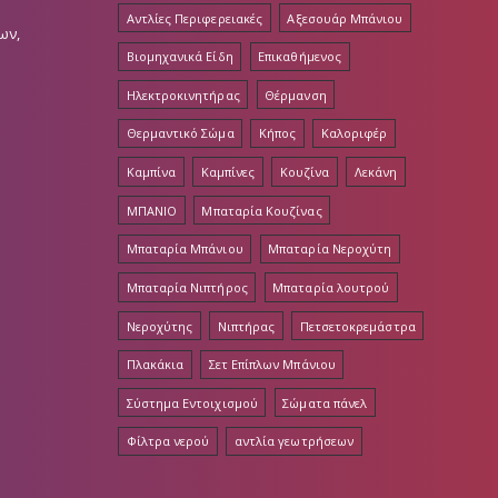
Αντλίες Περιφερειακές
Αξεσουάρ Μπάνιου
ων,
Βιομηχανικά Είδη
Επικαθήμενος
Ηλεκτροκινητήρας
Θέρμανση
Θερμαντικό Σώμα
Κήπος
Καλοριφέρ
Καμπίνα
Καμπίνες
Κουζίνα
Λεκάνη
ΜΠΑΝΙΟ
Μπαταρία Κουζίνας
Μπαταρία Μπάνιου
Μπαταρία Νεροχύτη
Μπαταρία Νιπτήρος
Μπαταρία λουτρού
Νεροχύτης
Νιπτήρας
Πετσετοκρεμάστρα
Πλακάκια
Σετ Επίπλων Μπάνιου
Σύστημα Εντοιχισμού
Σώματα πάνελ
Φίλτρα νερού
αντλία γεωτρήσεων