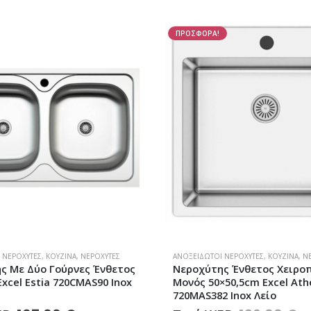
 ΝΕΡΟΧΎΤΕΣ
,
ΚΟΥΖΊΝΑ
,
ΝΕΡΟΧΎΤΕΣ
ΚΟΥΖΊΝΑ
,
ΜΠΑΤΑΡΊΕΣ ΚΟΥΖΊΝΑΣ
ς Ένθετος Χειροποίητος
Μπαταρία Νεροχύτη Ψηλή
×50,5cm Excel Athena
Αποσπώμενο Ντουζ Toled
 Inox Λείο
Ferro