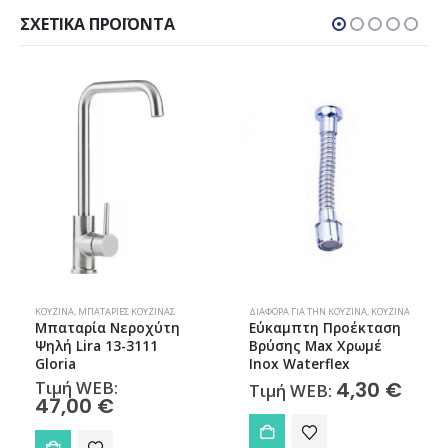
ΣΧΕΤΙΚΆ ΠΡΟΪΌΝΤΑ
ΧΎΤΕΣ
ΚΟΥΖΊΝΑ
,
ΜΠΑΤΑΡΊΕΣ ΚΟΥΖΊΝΑΣ
ΔΙΆΦΟΡΑ ΓΙΑ ΤΗΝ ΚΟΥΖΊΝΑ
,
ΚΟΥΖΊΝΑ
Μπαταρία Νεροχύτη
Εύκαμπτη Προέκταση
Ψηλή Lira 13-3111
Βρύσης Max Χρωμέ
Gloria
Inox Waterflex
Τιμή WEB:
4,30
€
Τιμή WEB:
47,00
€