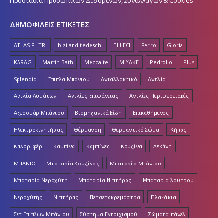
Προστασία Προσωπικών Δεδομένων, Συναλλαγών & Cookies
ΔΗΜΟΦΙΛΕΙΣ ΕΤΙΚΕΤΕΣ
ATLAS FILTRI
bizi and tedeschi
ELLECI
Ferro
Gloria
KARAG
Martin Bath
Meccalte
MIYAKE
Pedrollo
Plus
Splendid
Έπιπλα Μπάνιου
Ανταλλακτικό
Αντλία
Αντλία Λυμάτων
Αντλίες Επιφάνειας
Αντλίες Περιφερειακές
Αξεσουάρ Μπάνιου
Βιομηχανικά Είδη
Επικαθήμενος
Ηλεκτροκινητήρας
Θέρμανση
Θερμαντικό Σώμα
Κήπος
Καλοριφέρ
Καμπίνα
Καμπίνες
Κουζίνα
Λεκάνη
ΜΠΑΝΙΟ
Μπαταρία Κουζίνας
Μπαταρία Μπάνιου
Μπαταρία Νεροχύτη
Μπαταρία Νιπτήρος
Μπαταρία λουτρού
Νεροχύτης
Νιπτήρας
Πετσετοκρεμάστρα
Πλακάκια
Σετ Επίπλων Μπάνιου
Σύστημα Εντοιχισμού
Σώματα πάνελ