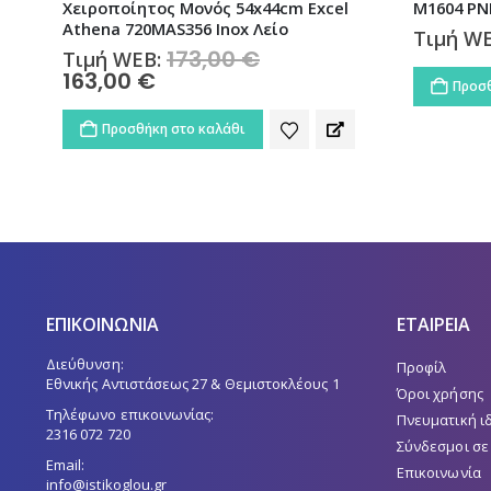
Χειροποίητος Μονός 54x44cm Excel
M1604 PN
Athena 720MAS356 Inox Λείο
Τιμή W
173,00
€
Original
Τιμή WEB:
price
163,00
€
Η
Προσθ
was:
τρέχουσα
173,00 €.
τιμή
Προσθήκη στο καλάθι
είναι:
163,00 €.
ΕΠΙΚΟΙΝΩΝΙΑ
ΕΤΑΙΡΕΙΑ
Διεύθυνση:
Προφίλ
Εθνικής Αντιστάσεως 27 & Θεμιστοκλέους 1
Όροι χρήσης
Τηλέφωνο επικοινωνίας:
Πνευματική ι
2316 072 720
Σύνδεσμοι σε
Email:
Επικοινωνία
info@istikoglou.gr