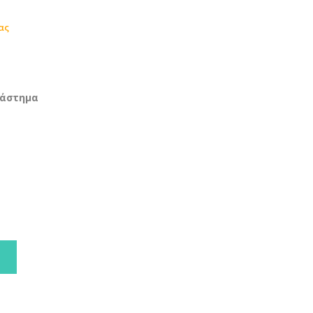
ας
τάστημα