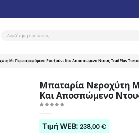
ύτη Με Περιστρεφόμενο Ρουξούνι Και Αποσπώμενο Ντους Trail Plus Tortora
Μπαταρία Νεροχύτη Μ
Και Αποσπώμενο Ντους T
0
out of 5
Τιμή WEB:
238,00
€