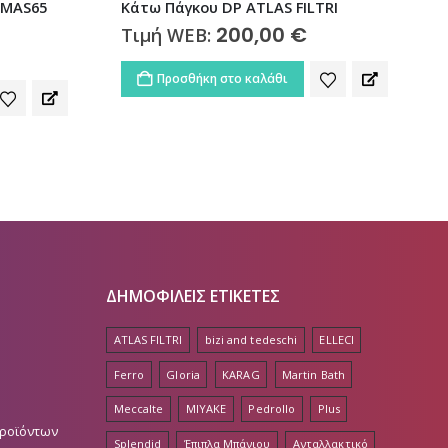
CMAS65
Κάτω Πάγκου DP ATLAS FILTRI
200,00
€
Τιμή WEB:
Προσθήκη στο καλάθι
ΔΗΜΟΦΙΛΕΙΣ ΕΤΙΚΕΤΕΣ
ATLAS FILTRI
bizi and tedeschi
ELLECI
Ferro
Gloria
KARAG
Martin Bath
Meccalte
MIYAKE
Pedrollo
Plus
Προϊόντων
Splendid
Έπιπλα Μπάνιου
Ανταλλακτικό