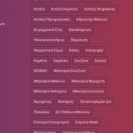
Αντλία
Αντλία Λυμάτων
Αντλίες Επιφάνειας
Αντλίες Περιφερειακές
Αξεσουάρ Μπάνιου
ων,
Βιομηχανικά Είδη
Επικαθήμενος
Ηλεκτροκινητήρας
Θέρμανση
Θερμαντικό Σώμα
Κήπος
Καλοριφέρ
Καμπίνα
Καμπίνες
Κουζίνα
Λεκάνη
ΜΠΑΝΙΟ
Μπαταρία Κουζίνας
Μπαταρία Μπάνιου
Μπαταρία Νεροχύτη
Μπαταρία Νιπτήρος
Μπαταρία λουτρού
Νεροχύτης
Νιπτήρας
Πετσετοκρεμάστρα
Πλακάκια
Σετ Επίπλων Μπάνιου
Σύστημα Εντοιχισμού
Σώματα πάνελ
Φίλτρα νερού
αντλία γεωτρήσεων