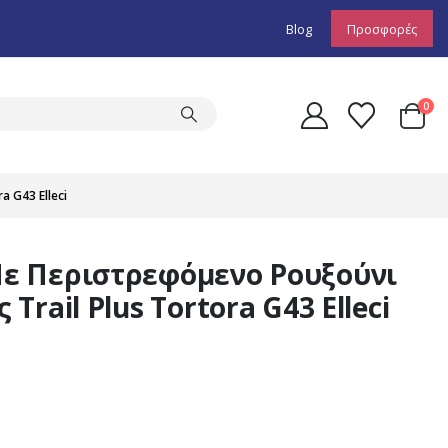
Blog
Προσφορές
0
 G43 Elleci
ε Περιστρεφόμενο Ρουξούνι
rail Plus Tortora G43 Elleci