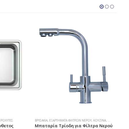
ΕΡΟΧΎΤΕΣ
ΒΡΥΣΆΚΙΑ
,
ΕΞΑΡΤΉΜΑΤΑ ΦΊΛΤΡΩΝ ΝΕΡΟΎ
,
ΚΟΥΖΊΝΑ
,
ΜΠΑΤΑΡΊΕΣ ΚΟ
Α
νθετος
Μπαταρία Τρίοδη για Φίλτρα Νερού