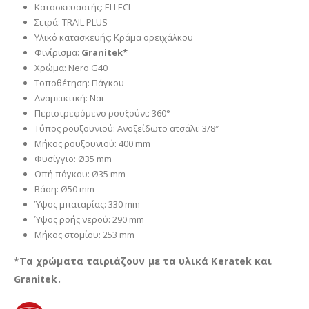
Κατασκευαστής: ELLECI
Σειρά: TRAIL PLUS
Υλικό κατασκευής: Κράμα ορειχάλκου
Φινίρισμα:
Granitek*
Χρώμα: Nero G40
Τοποθέτηση: Πάγκου
Αναμεικτική: Ναι
Περιστρεφόμενο ρουξούνι: 360°
Τύπος ρουξουνιού: Ανοξείδωτο ατσάλι: 3/8″
Μήκος ρουξουνιού: 400 mm
Φυσίγγιο: Ø35 mm
Οπή πάγκου: Ø35 mm
Βάση: Ø50 mm
Ύψος μπαταρίας: 330 mm
Ύψος ροής νερού: 290 mm
Μήκος στομίου: 253 mm
*Τα χρώματα ταιριάζουν με τα υλικά Keratek και
Granitek.