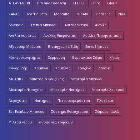
ATLAS FILTRI
bizi and tedeschi
ELLECI
Ferro
Gloria
KARAG
Martin Bath
Meccalte
MIYAKE
Pedrollo
Plus
Splendid
Έπιπλα Μπάνιου
Ανταλλακτικό
Αντλία
Αντλία Λυμάτων
Αντλίες Επιφάνειας
Αντλίες Περιφερειακές
Αξεσουάρ Μπάνιου
Βιομηχανικά Είδη
Επικαθήμενος
Ηλεκτροκινητήρας
Θέρμανση
Θερμαντικό Σώμα
Κήπος
Καλοριφέρ
Καμπίνα
Καμπίνες
Κουζίνα
Λεκάνη
ΜΠΑΝΙΟ
Μπαταρία Κουζίνας
Μπαταρία Μπάνιου
Μπαταρία Νεροχύτη
Μπαταρία Νιπτήρος
Μπαταρία λουτρού
Νεροχύτης
Νιπτήρας
Πετσετοκρεμάστρα
Πλακάκια
Σετ Επίπλων Μπάνιου
Σύστημα Εντοιχισμού
Σώματα πάνελ
Φίλτρα νερού
αντλία γεωτρήσεων