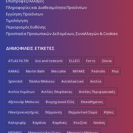
Επιστροφές/Αλλαγές
Πληροφορίες και Διαθεσιμότητα Προϊόντων
Εγγύηση Προϊόντων
Τιμολόγηση
Περιορισμός Ευθύνης
Προστασία Προσωπικών Δεδομένων, Συναλλαγών & Cookies
ΔΗΜΟΦΙΛΕΙΣ ΕΤΙΚΕΤΕΣ
ATLAS FILTRI
bizi and tedeschi
ELLECI
Ferro
Gloria
KARAG
Martin Bath
Meccalte
MIYAKE
Pedrollo
Plus
Splendid
Έπιπλα Μπάνιου
Ανταλλακτικό
Αντλία
Αντλία Λυμάτων
Αντλίες Επιφάνειας
Αντλίες Περιφερειακές
Αξεσουάρ Μπάνιου
Βιομηχανικά Είδη
Επικαθήμενος
Ηλεκτροκινητήρας
Θέρμανση
Θερμαντικό Σώμα
Κήπος
Καλοριφέρ
Καμπίνα
Καμπίνες
Κουζίνα
Λεκάνη
ΜΠΑΝΙΟ
Μπαταρία Κουζίνας
Μπαταρία Μπάνιου