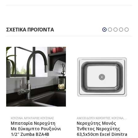
ΣΧΕΤΙΚΆ ΠΡΟΪΌΝΤΑ
ΚΟΥΖΊΝΑ
,
ΜΠΑΤΑΡΊΕΣ ΚΟΥΖΊΝΑΣ
ΑΝΟΞΕΊΔΩΤΟΙ ΝΕΡΟΧΎΤΕΣ
,
ΚΟΥΖΊΝΑ
,
ΝΕΡΟΧΎΤΕ
Μπαταρία Νεροχύτη
Νεροχύτης Μονός
Με Εύκαμπτο Ρουξούνι
Ένθετος Νεροχύτης
1/2″ Zumba BZA4B
63,5x50cm Excel Dimitra