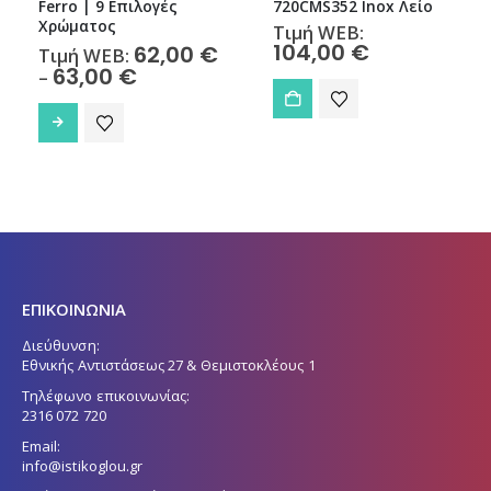
Ferro | 9 Επιλογές
720CMS352 Inox Λείο
Χρώματος
Τιμή WEB:
104,00
€
62,00
€
Τιμή WEB:
Price
63,00
€
–
range:
Αυτό το προϊόν έχει πολλαπλές παραλλαγές. Οι επιλογές μπορούν να επιλεγούν στη σελίδα του προϊόντος
62,00 €
through
63,00 €
ΕΠΙΚΟΙΝΩΝΙΑ
Διεύθυνση:
Εθνικής Αντιστάσεως 27 & Θεμιστοκλέους 1
Τηλέφωνο επικοινωνίας:
2316 072 720
Email:
info@istikoglou.gr