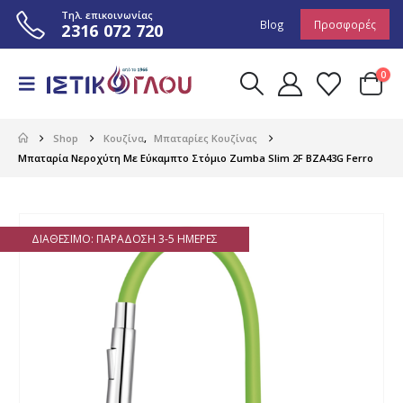
Τηλ. επικοινωνίας
Blog
Προσφορές
2316 072 720
0
Shop
Κουζίνα
,
Μπαταρίες Κουζίνας
Μπαταρία Νεροχύτη Με Εύκαμπτο Στόμιο Zumba Slim 2F ΒΖΑ43G Ferro
ΔΙΑΘΈΣΙΜΟ: ΠΑΡΆΔΟΣΗ 3-5 ΗΜΈΡΕΣ