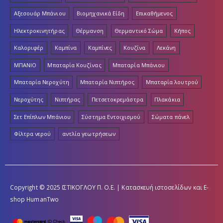
Αξεσουάρ Μπάνιου
Βιομηχανικά Είδη
Επικαθήμενος
Ηλεκτροκινητήρας
Θέρμανση
Θερμαντικό Σώμα
Κήπος
Καλοριφέρ
Καμπίνα
Καμπίνες
Κουζίνα
Λεκάνη
ΜΠΑΝΙΟ
Μπαταρία Κουζίνας
Μπαταρία Μπάνιου
Μπαταρία Νεροχύτη
Μπαταρία Νιπτήρος
Μπαταρία λουτρού
Νεροχύτης
Νιπτήρας
Πετσετοκρεμάστρα
Πλακάκια
Σετ Επίπλων Μπάνιου
Σύστημα Εντοιχισμού
Σώματα πάνελ
Φίλτρα νερού
αντλία γεωτρήσεων
Copyright © 2025 ΙΣΤΙΚΟΓΛΟΥ Π. Ο.Ε. | Κατασκευή ιστοσελίδων και E-
shop
HumanTwo