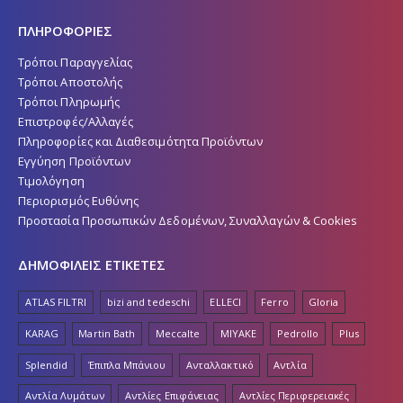
ΠΛΗΡΟΦΟΡΙΕΣ
Τρόποι Παραγγελίας
Τρόποι Αποστολής
Τρόποι Πληρωμής
Επιστροφές/Αλλαγές
Πληροφορίες και Διαθεσιμότητα Προϊόντων
Εγγύηση Προϊόντων
Τιμολόγηση
Περιορισμός Ευθύνης
Προστασία Προσωπικών Δεδομένων, Συναλλαγών & Cookies
ΔΗΜΟΦΙΛΕΙΣ ΕΤΙΚΕΤΕΣ
ATLAS FILTRI
bizi and tedeschi
ELLECI
Ferro
Gloria
KARAG
Martin Bath
Meccalte
MIYAKE
Pedrollo
Plus
Splendid
Έπιπλα Μπάνιου
Ανταλλακτικό
Αντλία
Αντλία Λυμάτων
Αντλίες Επιφάνειας
Αντλίες Περιφερειακές