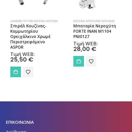
ΧΎΤΕΣ
ΔΙΆΦΟΡΑ ΓΙΑ ΤΗΝ ΚΟΥΖΊΝΑ
,
ΚΟΥΖΊΝΑ
ΚΟΥΖΊΝΑ
,
ΜΠΑΤΑΡΊΕΣ ΚΟΥΖΊΝΑΣ
Σπιράλ Κουζίνας-
Μπαταρία Νεροχύτη
Κομμωτηρίου
FORTE INAN M1104
Ορειχάλκινο Χρωμέ
PNI0127
Περιστρεφόμενο
Τιμή WEB:
ASPOR
28,00
€
Τιμή WEB:
25,50
€
ΕΠΙΚΟΙΝΩΝΙΑ
Διεύθυνση: