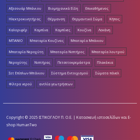
Αξεσουάρ Μπάνιου
Βιομηχανικά Είδη
Επικαθήμενος
Ηλεκτροκινητήρας
Θέρμανση
Θερμαντικό Σώμα
Κήπος
Καλοριφέρ
Καμπίνα
Καμπίνες
Κουζίνα
Λεκάνη
ΜΠΑΝΙΟ
Μπαταρία Κουζίνας
Μπαταρία Μπάνιου
Μπαταρία Νεροχύτη
Μπαταρία Νιπτήρος
Μπαταρία λουτρού
Νεροχύτης
Νιπτήρας
Πετσετοκρεμάστρα
Πλακάκια
Σετ Επίπλων Μπάνιου
Σύστημα Εντοιχισμού
Σώματα πάνελ
Φίλτρα νερού
αντλία γεωτρήσεων
Copyright © 2025 ΙΣΤΙΚΟΓΛΟΥ Π. Ο.Ε. | Κατασκευή ιστοσελίδων και E-
shop
HumanTwo