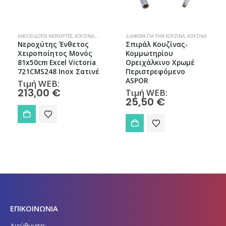
,
ΚΟΥΖΊΝΑ
ΑΝΟΞΕΊΔΩΤΟΙ ΝΕΡΟΧΎΤΕΣ
,
ΜΠΑΤΑΡΊΕΣ ΚΟΥΖΊΝΑΣ
,
,
ΦΊΛΤΡΑ ΝΕΡΟΎ
ΚΟΥΖΊΝΑ
,
ΝΕΡΟΧΎΤΕΣ
ΔΙΆΦΟΡΑ ΓΙΑ ΤΗΝ ΚΟΥΖΊΝΑ
,
ΚΟΥΖΊΝΑ
Νεροχύτης Ένθετος
Σπιράλ Κουζίνας-
Χειροποίητος Μονός
Κομμωτηρίου
81x50cm Excel Victoria
Ορειχάλκινο Χρωμέ
721CMS248 Inox Σατινέ
Περιστρεφόμενο
ASPOR
Τιμή WEB:
213,00
€
Τιμή WEB:
25,50
€
ΕΠΙΚΟΙΝΩΝΙΑ
Διεύθυνση: