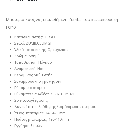
Μπαταρία κουζίνας επικαθήμενη Zumba του κατασκευαστή
Ferro
Κατασκευαστής: FERRO
Σειρά: ZUMBA SLIM 2F
Υλικό κατασκευής: Ορείχαλκος
Χρώμα: Ασημί
Τοποθέτηση: Πάγκου
Αναμεικτική: Ναι
Κεραμικός ρυθμιστής
Συναρμολόγηση μονής οπή
Εύκαμπτο στόμιο
Eύκαμπτες συνδέσεις G3/8 – M8x1
2 λειτουργίες ροής
Δυνατότητα ελεύθερης διαμόρφωσης στομίου
Ύψος μπαταρίας: 340-420 mm
Πλάτος μπαταρίας: 190-410 mm
Εγγύηση 5 ετών