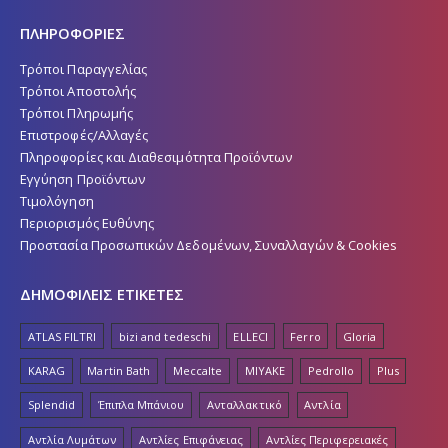
ΠΛΗΡΟΦΟΡΙΕΣ
Τρόποι Παραγγελίας
Τρόποι Αποστολής
Τρόποι Πληρωμής
Επιστροφές/Αλλαγές
Πληροφορίες και Διαθεσιμότητα Προϊόντων
Εγγύηση Προϊόντων
Τιμολόγηση
Περιορισμός Ευθύνης
Προστασία Προσωπικών Δεδομένων, Συναλλαγών & Cookies
ΔΗΜΟΦΙΛΕΙΣ ΕΤΙΚΕΤΕΣ
ATLAS FILTRI
bizi and tedeschi
ELLECI
Ferro
Gloria
KARAG
Martin Bath
Meccalte
MIYAKE
Pedrollo
Plus
Splendid
Έπιπλα Μπάνιου
Ανταλλακτικό
Αντλία
Αντλία Λυμάτων
Αντλίες Επιφάνειας
Αντλίες Περιφερειακές