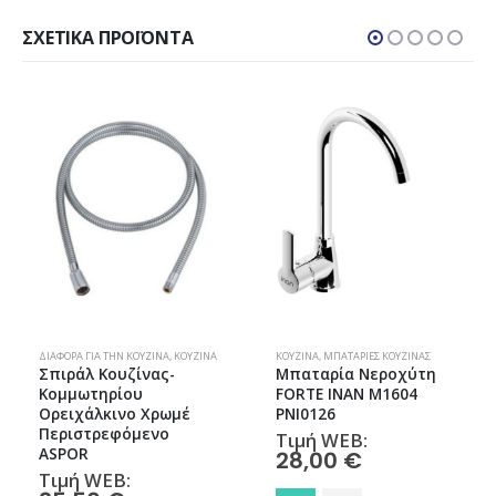
ΣΧΕΤΙΚΆ ΠΡΟΪΌΝΤΑ
ΔΙΆΦΟΡΑ ΓΙΑ ΤΗΝ ΚΟΥΖΊΝΑ
,
ΚΟΥΖΊΝΑ
ΚΟΥΖΊΝΑ
,
ΜΠΑΤΑΡΊΕΣ ΚΟΥΖΊΝΑΣ
Σπιράλ Κουζίνας-
Μπαταρία Νεροχύτη
Κομμωτηρίου
FORTE ΙΝΑΝ M1604
Ορειχάλκινο Χρωμέ
PNI0126
Περιστρεφόμενο
Τιμή WEB:
ASPOR
28,00
€
Τιμή WEB: