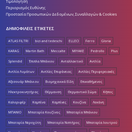
Τιμολόγηση
Περιορισμός Ευθύνης
Προστασία Προσωπικών Δεδομένων, Συναλλαγών & Cookies
ΔΗΜΟΦΙΛΕΙΣ ΕΤΙΚΕΤΕΣ
ATLAS FILTRI
bizi and tedeschi
ELLECI
Ferro
Gloria
KARAG
Martin Bath
Meccalte
MIYAKE
Pedrollo
Plus
Splendid
Έπιπλα Μπάνιου
Ανταλλακτικό
Αντλία
Αντλία Λυμάτων
Αντλίες Επιφάνειας
Αντλίες Περιφερειακές
Αξεσουάρ Μπάνιου
Βιομηχανικά Είδη
Επικαθήμενος
Ηλεκτροκινητήρας
Θέρμανση
Θερμαντικό Σώμα
Κήπος
Καλοριφέρ
Καμπίνα
Καμπίνες
Κουζίνα
Λεκάνη
ΜΠΑΝΙΟ
Μπαταρία Κουζίνας
Μπαταρία Μπάνιου
Μπαταρία Νεροχύτη
Μπαταρία Νιπτήρος
Μπαταρία λουτρού