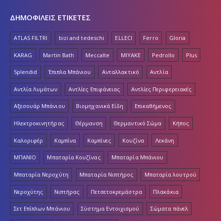
ΔΗΜΟΦΙΛΕΙΣ ΕΤΙΚΕΤΕΣ
ATLAS FILTRI
bizi and tedeschi
ELLECI
Ferro
Gloria
KARAG
Martin Bath
Meccalte
MIYAKE
Pedrollo
Plus
Splendid
Έπιπλα Μπάνιου
Ανταλλακτικό
Αντλία
Αντλία Λυμάτων
Αντλίες Επιφάνειας
Αντλίες Περιφερειακές
Αξεσουάρ Μπάνιου
Βιομηχανικά Είδη
Επικαθήμενος
Ηλεκτροκινητήρας
Θέρμανση
Θερμαντικό Σώμα
Κήπος
Καλοριφέρ
Καμπίνα
Καμπίνες
Κουζίνα
Λεκάνη
ΜΠΑΝΙΟ
Μπαταρία Κουζίνας
Μπαταρία Μπάνιου
Μπαταρία Νεροχύτη
Μπαταρία Νιπτήρος
Μπαταρία λουτρού
Νεροχύτης
Νιπτήρας
Πετσετοκρεμάστρα
Πλακάκια
Σετ Επίπλων Μπάνιου
Σύστημα Εντοιχισμού
Σώματα πάνελ