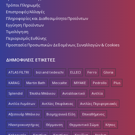
Τρόποι Πληρωμής
Επιστροφές/Αλλαγές
Πληροφορίες και Διαθεσιμότητα Προϊόντων
Εγγύηση Προϊόντων
Τιμολόγηση
Περιορισμός Ευθύνης
Προστασία Προσωπικών Δεδομένων, Συναλλαγών & Cookies
ΔΗΜΟΦΙΛΕΙΣ ΕΤΙΚΕΤΕΣ
ATLAS FILTRI
bizi and tedeschi
ELLECI
Ferro
Gloria
KARAG
Martin Bath
Meccalte
MIYAKE
Pedrollo
Plus
Splendid
Έπιπλα Μπάνιου
Ανταλλακτικό
Αντλία
Αντλία Λυμάτων
Αντλίες Επιφάνειας
Αντλίες Περιφερειακές
Αξεσουάρ Μπάνιου
Βιομηχανικά Είδη
Επικαθήμενος
Ηλεκτροκινητήρας
Θέρμανση
Θερμαντικό Σώμα
Κήπος