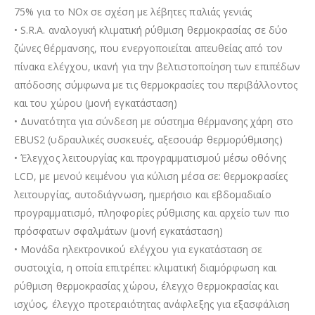
75% για το NOx σε σχέση µε λέβητες παλιάς γενιάς
• S.R.A. αναλογική κλιµατική ρύθµιση θερµοκρασίας σε δύο
ζώνες θέρµανσης, που ενεργοποιείται απευθείας από τον
πίνακα ελέγχου, ικανή για την βελτιστοποίηση των επιπέδων
απόδοσης σύµφωνα µε τις θερµοκρασίες του περιβάλλοντος
και του χώρου (µονή εγκατάσταση)
• Δυνατότητα για σύνδεση µε σύστηµα θέρµανσης χάρη στο
EBUS2 (υδραυλικές συσκευές, αξεσουάρ θερµορύθµισης)
• Έλεγχος λειτουργίας και προγραµµατισµού µέσω οθόνης
LCD, µε µενού κειµένου για κύλιση µέσα σε: θερµοκρασίες
λειτουργίας, αυτοδιάγνωση, ηµερήσιο και εβδοµαδιαίο
προγραµµατισµό, πληοφορίες ρύθµισης και αρχείο των πιο
πρόσφατων σφαλµάτων (µονή εγκατάσταση)
• Μονάδα ηλεκτρονικού ελέγχου για εγκατάσταση σε
συστοιχία, η οποία επιτρέπει: κλιµατική διαµόρφωση και
ρύθµιση θερµοκρασίας χώρου, έλεγχο θερµοκρασίας και
ισχύος, έλεγχο προτεραιότητας ανάφλεξης για εξασφάλιση