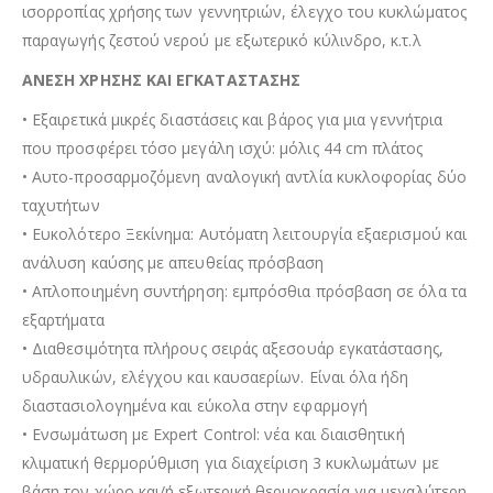
ισορροπίας χρήσης των γεννητριών, έλεγχο του κυκλώµατος
παραγωγής ζεστού νερού µε εξωτερικό κύλινδρο, κ.τ.λ
ΑΝΕΣΗ ΧΡΗΣΗΣ ΚΑΙ ΕΓΚΑΤΑΣΤΑΣΗΣ
• Εξαιρετικά µικρές διαστάσεις και βάρος για µια γεννήτρια
που προσφέρει τόσο µεγάλη ισχύ: µόλις 44 cm πλάτος
• Αυτο-προσαρμοζόμενη αναλογική αντλία κυκλοφορίας δύο
ταχυτήτων
• Ευκολότερο Ξεκίνημα: Αυτόματη λειτουργία εξαερισμού και
ανάλυση καύσης µε απευθείας πρόσβαση
• Απλοποιηµένη συντήρηση: εμπρόσθια πρόσβαση σε όλα τα
εξαρτήματα
• Διαθεσιµότητα πλήρους σειράς αξεσουάρ εγκατάστασης,
υδραυλικών, ελέγχου και καυσαερίων. Είναι όλα ήδη
διαστασιολογηµένα και εύκολα στην εφαρµογή
• Ενσωµάτωση µε Expert Control: νέα και διαισθητική
κλιµατική θερµορύθµιση για διαχείριση 3 κυκλωµάτων µε
βάση τον χώρο και/ή εξωτερική θερµοκρασία για µεγαλύτερη