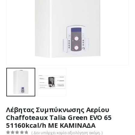
Λέβητας Συμπύκνωσης Αερίου
Chaffoteaux Talia Green EVO 65
51160kcal/h ΜΕ ΚΑΜΙΝΑΔΑ
( Δεν υπάρχει καμία αξιολόγηση ακόμη. )