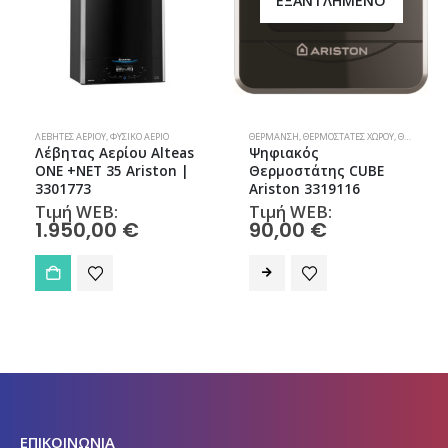
ΕΞΑΝΤΛΗΜΈΝΟ
ΛΈΒΗΤΕΣ ΑΕΡΊΟΥ
,
ΦΥΣΙΚΌ ΑΈΡΙΟ
,
ΦΥΣΙΚΌ ΑΈΡΙΟ
ΘΈΡΜΑΝΣΗ
,
ΘΕΡΜΟΣΤΆΤΕΣ ΧΏΡΟΥ
,
ΘΕΡΜΟΣΤΆΤΕΣ ΧΏΡΟΥ
Λέβητας Αερίου Alteas
Ψηφιακός
ONE +NET 35 Ariston |
Θερμοστάτης CUBE
3301773
Ariston 3319116
Τιμή WEB:
Τιμή WEB:
1.950,00
€
90,00
€
ΕΠΙΚΟΙΝΩΝΙΑ