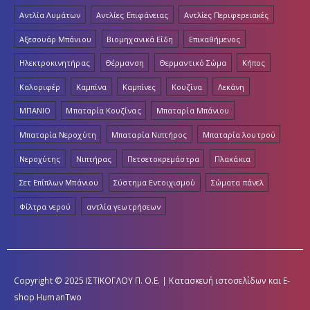
Αντλία Λυμάτων
Αντλίες Επιφάνειας
Αντλίες Περιφερειακές
Αξεσουάρ Μπάνιου
Βιομηχανικά Είδη
Επικαθήμενος
Ηλεκτροκινητήρας
Θέρμανση
Θερμαντικό Σώμα
Κήπος
Καλοριφέρ
Καμπίνα
Καμπίνες
Κουζίνα
Λεκάνη
ΜΠΑΝΙΟ
Μπαταρία Κουζίνας
Μπαταρία Μπάνιου
Μπαταρία Νεροχύτη
Μπαταρία Νιπτήρος
Μπαταρία λουτρού
Νεροχύτης
Νιπτήρας
Πετσετοκρεμάστρα
Πλακάκια
Σετ Επίπλων Μπάνιου
Σύστημα Εντοιχισμού
Σώματα πάνελ
Φίλτρα νερού
αντλία γεωτρήσεων
Copyright © 2025 ΙΣΤΙΚΟΓΛΟΥ Π. Ο.Ε. | Κατασκευή ιστοσελίδων και E-
shop
HumanTwo