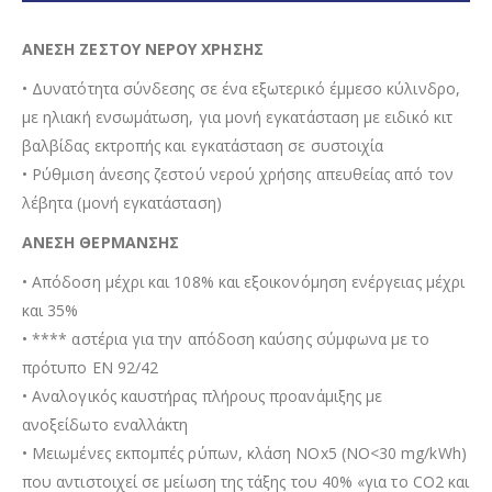
ΑΝΕΣΗ ΖΕΣΤΟΥ ΝΕΡΟΥ ΧΡΗΣΗΣ
• Δυνατότητα σύνδεσης σε ένα εξωτερικό έµµεσο κύλινδρο,
µε ηλιακή ενσωµάτωση, για µονή εγκατάσταση µε ειδικό κιτ
βαλβίδας εκτροπής και εγκατάσταση σε συστοιχία
• Ρύθμιση άνεσης ζεστού νερού χρήσης απευθείας από τον
λέβητα (μονή εγκατάσταση)
ΑΝΕΣΗ ΘΕΡΜΑΝΣΗΣ
• Απόδοση µέχρι και 108% και εξοικονόµηση ενέργειας µέχρι
και 35%
• **** αστέρια για την απόδοση καύσης σύµφωνα µε το
πρότυπο EN 92/42
• Αναλογικός καυστήρας πλήρους προανάµιξης µε
ανοξείδωτο εναλλάκτη
• Μειωµένες εκποµπές ρύπων, κλάση NOx5 (NO<30 mg/kWh)
που αντιστοιχεί σε µείωση της τάξης του 40% «για το CO2 και