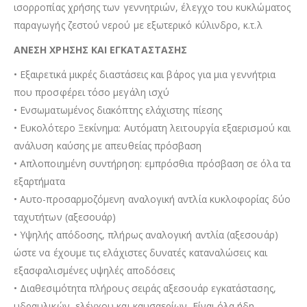
ισορροπίας χρήσης των γεννητριών, έλεγχο του κυκλώµατος
παραγωγής ζεστού νερού µε εξωτερικό κύλινδρο, κ.τ.λ
ΑΝΕΣΗ ΧΡΗΣΗΣ ΚΑΙ ΕΓΚΑΤΑΣΤΑΣΗΣ
• Εξαιρετικά µικρές διαστάσεις και βάρος για µια γεννήτρια
που προσφέρει τόσο µεγάλη ισχύ
• Ενσωματωμένος διακόπτης ελάχιστης πίεσης
• Ευκολότερο Ξεκίνημα: Αυτόματη λειτουργία εξαερισμού και
ανάλυση καύσης µε απευθείας πρόσβαση
• Απλοποιηµένη συντήρηση: εμπρόσθια πρόσβαση σε όλα τα
εξαρτήματα
• Αυτο-προσαρμοζόμενη αναλογική αντλία κυκλοφορίας δύο
ταχυτήτων (αξεσουάρ)
• Υψηλής απόδοσης, πλήρως αναλογική αντλία (αξεσουάρ)
ώστε να έχουμε τις ελάχιστες δυνατές καταναλώσεις και
εξασφαλισμένες υψηλές αποδόσεις
• Διαθεσιµότητα πλήρους σειράς αξεσουάρ εγκατάστασης,
υδραυλικών, ελέγχου και καυσαερίων. Είναι όλα ήδη