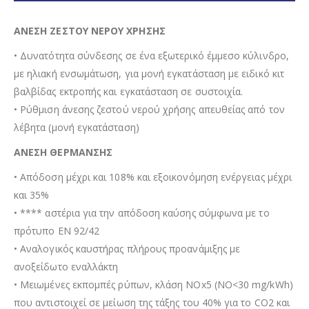
ΑΝΕΣΗ ΖΕΣΤΟΥ ΝΕΡΟΥ ΧΡΗΣΗΣ
• Δυνατότητα σύνδεσης σε ένα εξωτερικό έµµεσο κύλινδρο,
µε ηλιακή ενσωµάτωση, για µονή εγκατάσταση µε ειδικό κιτ
βαλβίδας εκτροπής και εγκατάσταση σε συστοιχία.
• Ρύθμιση άνεσης ζεστού νερού χρήσης απευθείας από τον
λέβητα (μονή εγκατάσταση)
ΑΝΕΣΗ ΘΕΡΜΑΝΣΗΣ
• Απόδοση µέχρι και 108% και εξοικονόµηση ενέργειας µέχρι
και 35%
• **** αστέρια για την απόδοση καύσης σύµφωνα µε το
πρότυπο EN 92/42
• Αναλογικός καυστήρας πλήρους προανάµιξης µε
ανοξείδωτο εναλλάκτη
• Μειωµένες εκποµπές ρύπων, κλάση NOx5 (NO<30 mg/kWh)
που αντιστοιχεί σε µείωση της τάξης του 40% για το CO2 και