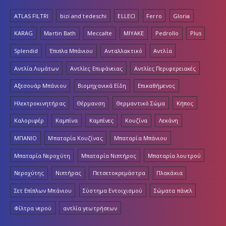
ATLAS FILTRI
bizi and tedeschi
ELLECI
Ferro
Gloria
KARAG
Martin Bath
Meccalte
MIYAKE
Pedrollo
Plus
Splendid
Έπιπλα Μπάνιου
Ανταλλακτικό
Αντλία
Αντλία Λυμάτων
Αντλίες Επιφάνειας
Αντλίες Περιφερειακές
Αξεσουάρ Μπάνιου
Βιομηχανικά Είδη
Επικαθήμενος
Ηλεκτροκινητήρας
Θέρμανση
Θερμαντικό Σώμα
Κήπος
Καλοριφέρ
Καμπίνα
Καμπίνες
Κουζίνα
Λεκάνη
ΜΠΑΝΙΟ
Μπαταρία Κουζίνας
Μπαταρία Μπάνιου
Μπαταρία Νεροχύτη
Μπαταρία Νιπτήρος
Μπαταρία λουτρού
Νεροχύτης
Νιπτήρας
Πετσετοκρεμάστρα
Πλακάκια
Σετ Επίπλων Μπάνιου
Σύστημα Εντοιχισμού
Σώματα πάνελ
Φίλτρα νερού
αντλία γεωτρήσεων