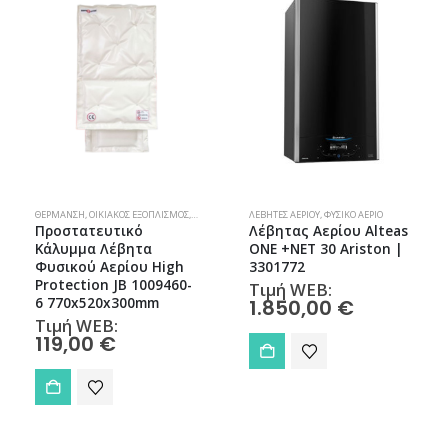
ΘΈΡΜΑΝΣΗ
,
ΟΙΚΙΑΚΌΣ ΕΞΟΠΛΙΣΜΌΣ
,
ΠΡΟΣΤΑΤΕΥΤΙΚΆ ΜΟΝΆΔΩΝ
ΛΈΒΗΤΕΣ ΑΕΡΊΟΥ
,
ΣΠΊΤΙ
,
ΦΥΣΙΚΌ ΑΈΡΙΟ
,
ΣΠΊΤΙ & ΚΉΠΟΣ
,
ΦΥΣΙΚΌ 
Προστατευτικό
Λέβητας Αερίου Alteas
Κάλυμμα Λέβητα
ONE +NET 30 Ariston |
Φυσικού Αερίου High
3301772
Protection JB 1009460-
Τιμή WEB:
6 770x520x300mm
1.850,00
€
Τιμή WEB:
119,00
€