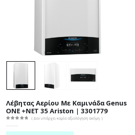
Λέβητας Αερίου Με Καμινάδα Genus
ONE +NET 35 Ariston | 3301779
( Δεν υπάρχει καμία αξιολόγηση ακόμη. )
0
out of 5