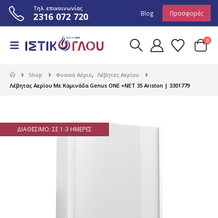
Τηλ. επικοινωνίας
Blog
Προσφορές
2316 072 720
0
Shop
Φυσικό Αέριο
,
Λέβητες Αερίου
Λέβητας Αερίου Με Καμινάδα Genus ONE +NET 35 Ariston | 3301779
ΔΙΑΘΈΣΙΜΟ: ΣΕ 1-3 ΗΜΈΡΕΣ