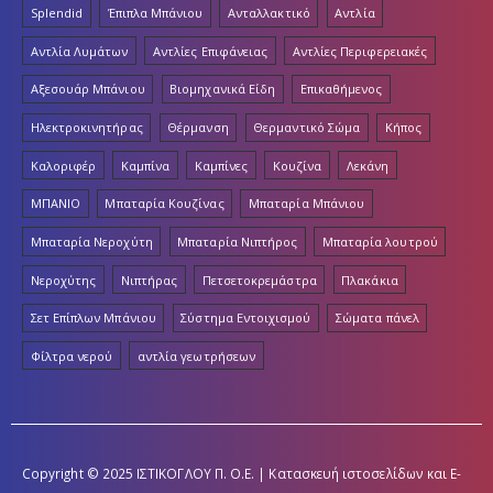
Splendid
Έπιπλα Μπάνιου
Ανταλλακτικό
Αντλία
Αντλία Λυμάτων
Αντλίες Επιφάνειας
Αντλίες Περιφερειακές
Αξεσουάρ Μπάνιου
Βιομηχανικά Είδη
Επικαθήμενος
Ηλεκτροκινητήρας
Θέρμανση
Θερμαντικό Σώμα
Κήπος
Καλοριφέρ
Καμπίνα
Καμπίνες
Κουζίνα
Λεκάνη
ΜΠΑΝΙΟ
Μπαταρία Κουζίνας
Μπαταρία Μπάνιου
Μπαταρία Νεροχύτη
Μπαταρία Νιπτήρος
Μπαταρία λουτρού
Νεροχύτης
Νιπτήρας
Πετσετοκρεμάστρα
Πλακάκια
Σετ Επίπλων Μπάνιου
Σύστημα Εντοιχισμού
Σώματα πάνελ
Φίλτρα νερού
αντλία γεωτρήσεων
Copyright © 2025 ΙΣΤΙΚΟΓΛΟΥ Π. Ο.Ε. | Κατασκευή ιστοσελίδων και E-