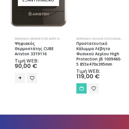
ΘΈΡΜΑΝΣΗ
,
ΦΥΣΙΚΌ ΑΈΡΙΟ
,
ΘΕΡΜΟΣΤΆΤΕΣ ΧΏΡΟΥ
,
ΘΕΡΜΟΣΤΆΤΕΣ ΧΏΡΟΥ
ΘΈΡΜΑΝΣΗ
,
ΦΥΣΙΚΌ ΑΈΡΙΟ
,
ΟΙΚΙΑΚΌΣ ΕΞΟΠΛΙΣΜΌΣ
,
ΠΡΟΣΤΑΤ
Ψηφιακός
Προστατευτικό
Θερμοστάτης CUBE
Κάλυμμα Λέβητα
Ariston 3319116
Φυσικού Αερίου High
Protection JB 1009460-
Τιμή WEB:
5 855x470x395mm
90,00
€
Τιμή WEB:
119,00
€