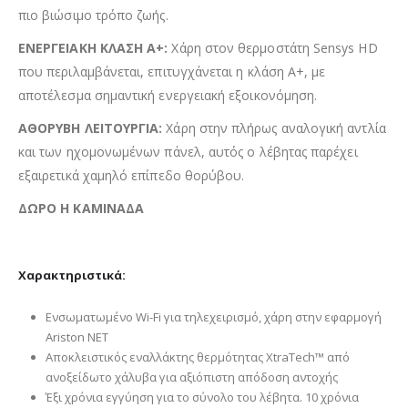
πιο βιώσιμο τρόπο ζωής.
ΕΝΕΡΓΕΙΑΚΗ ΚΛΑΣΗ A+:
Χάρη στον θερμοστάτη Sensys HD
που περιλαμβάνεται, επιτυγχάνεται η κλάση A+, με
αποτέλεσμα σημαντική ενεργειακή εξοικονόμηση.
ΑΘΟΡΥΒΗ ΛΕΙΤΟΥΡΓΙΑ:
Χάρη στην πλήρως αναλογική αντλία
και των ηχομονωμένων πάνελ, αυτός ο λέβητας παρέχει
εξαιρετικά χαμηλό επίπεδο θορύβου.
ΔΩΡΟ Η ΚΑΜΙΝΑΔΑ
Χαρακτηριστικά:
Ενσωματωμένο Wi-Fi για τηλεχειρισμό, χάρη στην εφαρμογή
Ariston NET
Αποκλειστικός εναλλάκτης θερμότητας XtraTech™ από
ανοξείδωτο χάλυβα για αξιόπιστη απόδοση αντοχής
Έξι χρόνια εγγύηση για το σύνολο του λέβητα. 10 χρόνια