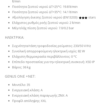
lt/min
Ποσότητα ζεστού νερού ΔT=25°C: 19.8 lt/min
Ποσότητα ζεστού νερού ΔT=35°C: 14.1 lt/min
Αξιολόγηση άνεσης ζεστού νερού (EN13203):
stars
Ελάχιστος ρυθμός ροής ζεστού νερού: 2 lt/min
Μέγ/ελάχ πίεση ζεστού νερού: 7.0/0.2 bar
ΗΛΕΚΤΡΙΚΑ:
Συχνότητα/τάση τροφοδοσίας ρεύματος: 230/50 V/Hz
Συνολική απορροφούμενη ηλεκτρική ισχύς: 82 W
Ελάχιστη θερμοκρασία περιβάλλοντος: 0 °C
Επίπεδο προστασίας για την ηλεκτρική συσκευή: X5D IP
Βάρος: 36 kg
GENUS ONE +NET:
Μοντέλο: 35
Ενεργειακή κλάση: A
Ενεργειακή κλάση παραγωγής ZNX: A
Προφίλ απόληψης: XXL