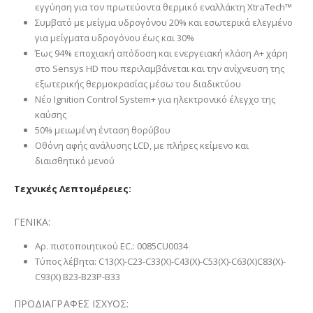
εγγύηση για τον πρωτεύοντα θερμικό εναλλάκτη XtraTech™
Συμβατό με μείγμα υδρογόνου 20% και εσωτερικά ελεγμένο
για μείγματα υδρογόνου έως και 30%
Έως 94% εποχιακή απόδοση και ενεργειακή κλάση A+ χάρη
στο Sensys HD που περιλαμβάνεται και την ανίχνευση της
εξωτερικής θερμοκρασίας μέσω του διαδικτύου
Νέο Ignition Control System+ για ηλεκτρονικό έλεγχο της
καύσης
50% μειωμένη ένταση θορύβου
Οθόνη αφής ανάλυσης LCD, με πλήρες κείμενο και
διαισθητικό μενού
Τεχνικές Λεπτομέρειες:
ΓΕΝΙΚΑ:
Αρ. πιστοποιητικού EC.: 0085CU0034
Τύπος λέβητα: C13(X)-C23-C33(X)-C43(X)-C53(X)-C63(X)C83(X)-
C93(X) B23-B23P-B33
ΠΡΟΔΙΑΓΡΑΦΕΣ ΙΣΧΥΟΣ: