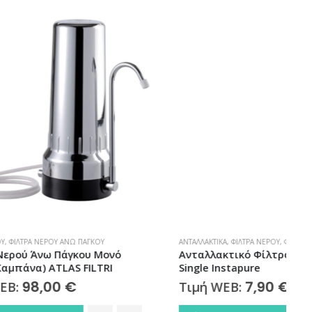
ΚΟΥ
ΑΝΤΑΛΛΑΚΤΙΚΆ
,
ΦΊΛΤΡΑ ΝΕΡΟΎ
,
ΦΊΛΤΡΩΝ ΒΡΎΣΗΣ
Φ
 Μονό
Ανταλλακτικό Φίλτρο Βρύσης R2
LTRI
Single Instapure
F
7,90
€
Τιμή WEB: