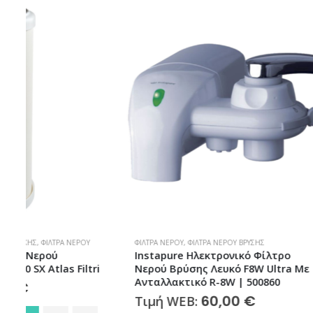
ΦΊΛΤΡΑ ΝΕΡΟΎ
,
ΦΊΛΤΡΑ ΝΕΡΟΎ ΒΡΎΣΗΣ
ΦΊΛΤΡΑ ΝΕΡΟΎ
Instapure Ηλεκτρονικό Φίλτρο
Φίλτρο Νε
i
Νερού Βρύσης Λευκό F8W Ultra Με
ΑFO SX TS 
Ανταλλακτικό R-8W | 500860
Τιμή W
60,00
€
Τιμή WEB: