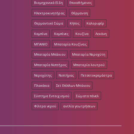
Βιομηχανικά Είδη
Επικαθήμενος
Ηλεκτροκινητήρας
Θέρμανση
Θερμαντικό Σώμα
Κήπος
Καλοριφέρ
Καμπίνα
Καμπίνες
Κουζίνα
Λεκάνη
ΜΠΑΝΙΟ
Μπαταρία Κουζίνας
Μπαταρία Μπάνιου
Μπαταρία Νεροχύτη
Μπαταρία Νιπτήρος
Μπαταρία λουτρού
Νεροχύτης
Νιπτήρας
Πετσετοκρεμάστρα
Πλακάκια
Σετ Επίπλων Μπάνιου
Σύστημα Εντοιχισμού
Σώματα πάνελ
Φίλτρα νερού
αντλία γεωτρήσεων