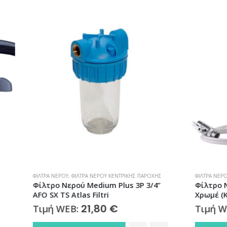
,
ΦΊΛΤΡΑ ΝΕΡΟΎ ΚΕΝΤΡΙΚΉΣ ΠΑΡΟΧΉΣ
ΦΊΛΤΡΑ ΝΕΡΟΎ
,
ΦΊΛΤΡΑ ΝΕΡΟΎ ΆΝΩ ΠΆΓ
ρού Medium Plus 3P 3/4”
Φίλτρο Νερού Άνω Πάγκου
Atlas Filtri
Χρωμέ (Καμπάνα) ATLAS FI
21,80
€
98,00
€
EB:
Τιμή WEB: