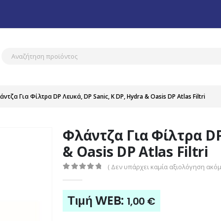
ντζα Για Φίλτρα DP Λευκά, DP Sanic, K DP, Hydra & Oasis DP Atlas Filtri
Φλάντζα Για Φίλτρα DP 
& Oasis DP Atlas Filtri
( Δεν υπάρχει καμία αξιολόγηση ακόμη
0
out of 5
Τιμή WEB:
1,00
€