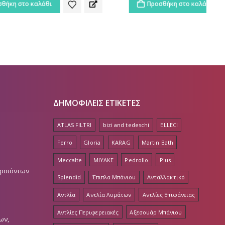
Προσθήκη στο καλάθι
ΔΗΜΟΦΙΛΕΙΣ ΕΤΙΚΕΤΕΣ
ATLAS FILTRI
bizi and tedeschi
ELLECI
Ferro
Gloria
KARAG
Martin Bath
Meccalte
MIYAKE
Pedrollo
Plus
Προϊόντων
Splendid
Έπιπλα Μπάνιου
Ανταλλακτικό
Αντλία
Αντλία Λυμάτων
Αντλίες Επιφάνειας
Αντλίες Περιφερειακές
Αξεσουάρ Μπάνιου
ων,