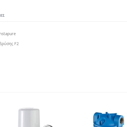
ΊΕΣ
nstapure
 βρύσης F2