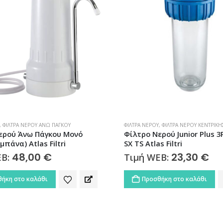
,
ΦΊΛΤΡΑ ΝΕΡΟΎ ΚΕΝΤΡΙΚΉΣ ΠΑΡΟΧΉΣ
ΑΝΤΑΛΛΑΚΤΙΚΆ
,
ΚΕΝΤΡΙΚΉΣ ΠΑΡΟΧΉΣ
,
ΦΊ
ρού Junior Plus 3P 3/4″ AFO
Ανταλλακτικό Φίλτρο Νερ
s Filtri
Ενεργού Άνθρακα CA-7 SX 2
Filtri
23,30
€
EB:
10,60
€
Τιμή WEB:
ήκη στο καλάθι
Προσθήκη στο καλάθι