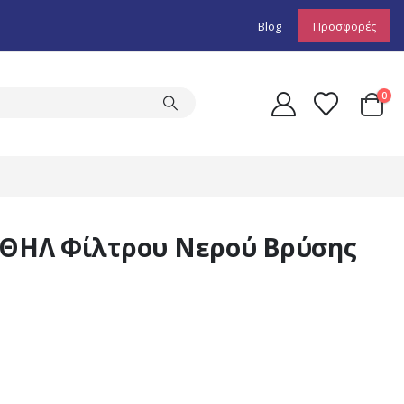
Blog
Προσφορές
0
Σ-ΘΗΛ Φίλτρου Νερού Βρύσης