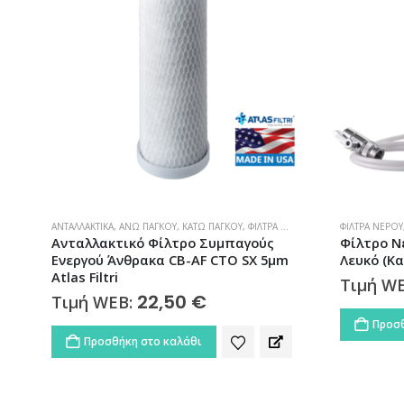
ΦΊΛΤΡΑ ΝΕΡΟΎ
,
ΦΊΛΤΡΑ ΝΕΡΟΎ ΆΝΩ ΠΆΓΚΟΥ
ΦΊΛΤΡΑ ΝΕΡΟΎ
Φίλτρο Νερού Άνω Πάγκου Μονό
Φίλτρο Νε
Λευκό (Καμπάνα) Atlas Filtri
SX TS Atla
48,00
€
Τιμή WEB:
Τιμή W
Προσθήκη στο καλάθι
Προσθ