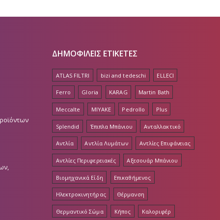
ΔΗΜΟΦΙΛΕΙΣ ΕΤΙΚΕΤΕΣ
ATLAS FILTRI
bizi and tedeschi
ELLECI
Ferro
Gloria
KARAG
Martin Bath
Meccalte
MIYAKE
Pedrollo
Plus
Προϊόντων
Splendid
Έπιπλα Μπάνιου
Ανταλλακτικό
Αντλία
Αντλία Λυμάτων
Αντλίες Επιφάνειας
Αντλίες Περιφερειακές
Αξεσουάρ Μπάνιου
ων,
Βιομηχανικά Είδη
Επικαθήμενος
Ηλεκτροκινητήρας
Θέρμανση
Θερμαντικό Σώμα
Κήπος
Καλοριφέρ