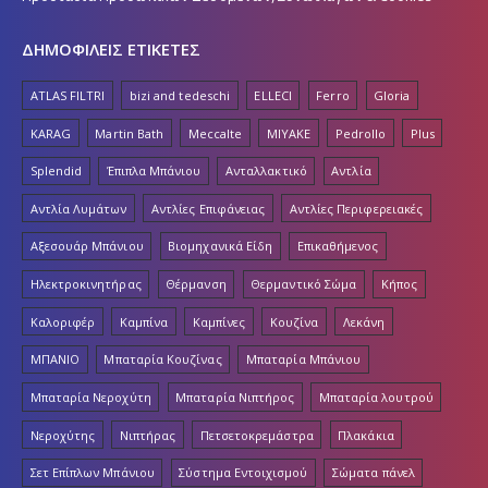
ΔΗΜΟΦΙΛΕΙΣ ΕΤΙΚΕΤΕΣ
ATLAS FILTRI
bizi and tedeschi
ELLECI
Ferro
Gloria
KARAG
Martin Bath
Meccalte
MIYAKE
Pedrollo
Plus
Splendid
Έπιπλα Μπάνιου
Ανταλλακτικό
Αντλία
Αντλία Λυμάτων
Αντλίες Επιφάνειας
Αντλίες Περιφερειακές
Αξεσουάρ Μπάνιου
Βιομηχανικά Είδη
Επικαθήμενος
Ηλεκτροκινητήρας
Θέρμανση
Θερμαντικό Σώμα
Κήπος
Καλοριφέρ
Καμπίνα
Καμπίνες
Κουζίνα
Λεκάνη
ΜΠΑΝΙΟ
Μπαταρία Κουζίνας
Μπαταρία Μπάνιου
Μπαταρία Νεροχύτη
Μπαταρία Νιπτήρος
Μπαταρία λουτρού
Νεροχύτης
Νιπτήρας
Πετσετοκρεμάστρα
Πλακάκια
Σετ Επίπλων Μπάνιου
Σύστημα Εντοιχισμού
Σώματα πάνελ