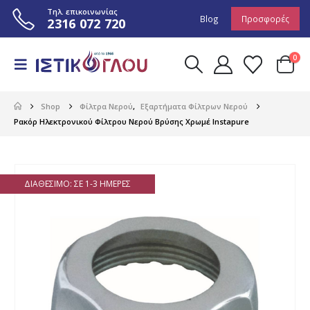
Τηλ. επικοινωνίας
Blog
Προσφορές
2316 072 720
0
Shop
Φίλτρα Νερού
,
Εξαρτήματα Φίλτρων Νερού
Ρακόρ Ηλεκτρονικού Φίλτρου Νερού Βρύσης Χρωμέ Instapure
ΔΙΑΘΈΣΙΜΟ: ΣΕ 1-3 ΗΜΈΡΕΣ