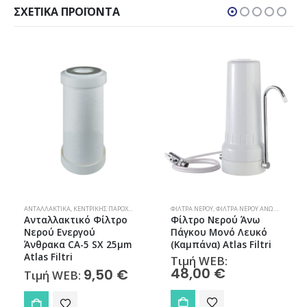
ΣΧΕΤΙΚΆ ΠΡΟΪΌΝΤΑ
ΛΤΡΑ ΝΕΡΟΎ
ΑΝΤΑΛΛΑΚΤΙΚΆ
,
ΚΕΝΤΡΙΚΉΣ ΠΑΡΟΧΉΣ
,
ΦΊΛΤΡΑ ΝΕΡΟΎ
ΦΊΛΤΡΑ ΝΕΡΟΎ
,
ΦΊΛΤΡΑ ΝΕΡΟΎ ΆΝΩ ΠΆΓΚΟΥ
Ανταλλακτικό Φίλτρο
Φίλτρο Νερού Άνω
Νερού Ενεργού
Πάγκου Μονό Λευκό
Άνθρακα CA-5 SX 25μm
(Καμπάνα) Atlas Filtri
Atlas Filtri
Τιμή WEB:
48,00
€
9,50
€
Τιμή WEB: