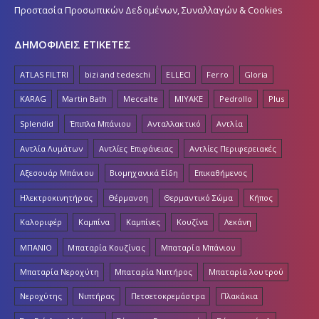
Προστασία Προσωπικών Δεδομένων, Συναλλαγών & Cookies
ΔΗΜΟΦΙΛΕΙΣ ΕΤΙΚΕΤΕΣ
ATLAS FILTRI
bizi and tedeschi
ELLECI
Ferro
Gloria
KARAG
Martin Bath
Meccalte
MIYAKE
Pedrollo
Plus
Splendid
Έπιπλα Μπάνιου
Ανταλλακτικό
Αντλία
Αντλία Λυμάτων
Αντλίες Επιφάνειας
Αντλίες Περιφερειακές
Αξεσουάρ Μπάνιου
Βιομηχανικά Είδη
Επικαθήμενος
Ηλεκτροκινητήρας
Θέρμανση
Θερμαντικό Σώμα
Κήπος
Καλοριφέρ
Καμπίνα
Καμπίνες
Κουζίνα
Λεκάνη
ΜΠΑΝΙΟ
Μπαταρία Κουζίνας
Μπαταρία Μπάνιου
Μπαταρία Νεροχύτη
Μπαταρία Νιπτήρος
Μπαταρία λουτρού
Νεροχύτης
Νιπτήρας
Πετσετοκρεμάστρα
Πλακάκια