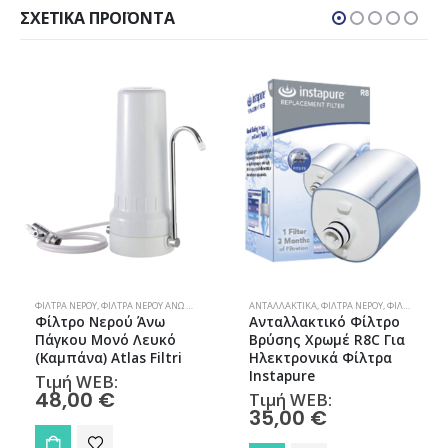
ΣΧΕΤΙΚΆ ΠΡΟΪΌΝΤΑ
ΦΊΛΤΡΑ ΝΕΡΟΎ
,
ΦΊΛΤΡΑ ΝΕΡΟΎ ΆΝΩ ΠΆΓΚΟΥ
ΑΝΤΑΛΛΑΚΤΙΚΆ
,
ΦΊΛΤΡΑ ΝΕΡΟΎ
,
ΦΊΛΤΡΩΝ ΒΡΎΣΗΣ
Φίλτρο Νερού Άνω
Ανταλλακτικό Φίλτρο
Πάγκου Μονό Λευκό
Βρύσης Χρωμέ R8C Για
(Καμπάνα) Atlas Filtri
Ηλεκτρονικά Φίλτρα
Instapure
Τιμή WEB:
48,00
€
Τιμή WEB:
35,00
€