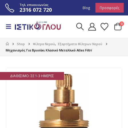
Τηλ. επικοινωνίας
Blog
Προσφορές
2316 072 720
0
Shop
Φίλτρα Νερού
,
Εξαρτήματα Φίλτρων Νερού
Μηχανισμός Για Βρυσάκι Κλασικό Μεταλλικό Atlas Filtri
ΔΙΑΘΈΣΙΜΟ: ΣΕ 1-3 ΗΜΈΡΕΣ