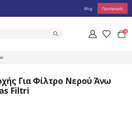
Blog
Προσφορές
0
ri
χής Για Φίλτρο Νερού Άνω
s Filtri