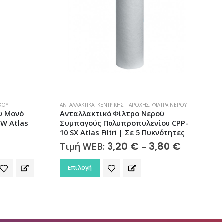
ΛΤΡΑ ΝΕΡΟΎ
ΦΊΛΤΡΑ ΝΕΡΟΎ
,
ΦΊΛΤΡΑ ΝΕΡΟΎ ΆΝΩ ΠΆΓΚΟΥ
Α
ού
Φίλτρο Νερού Άνω Πάγκου Μονό
ου CPP-
Χρωμέ (Καμπάνα) ATLAS FILTRI
κνότητες
98,00
€
Τιμή WEB:
,80
€
Price
range:
Προσθήκη στο καλάθι
3,20 €
through
3,80 €