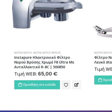
ΦΊΛΤΡΑ ΝΕΡΟΎ
,
ΦΊΛΤΡΑ ΝΕΡΟΎ ΆΝΩ ΠΆΓΚΟΥ
ΦΊΛΤΡΑ ΝΕΡΟΎ
Φίλτρο Νερού Άνω Πάγκου Μονό
Φίλτρο Ν
Λευκό (Καμπάνα) Atlas Filtri
10” DP-Λε
Filtri
48,00
€
Τιμή WEB:
Τιμή W
Προσθήκη στο καλάθι
Προσθ