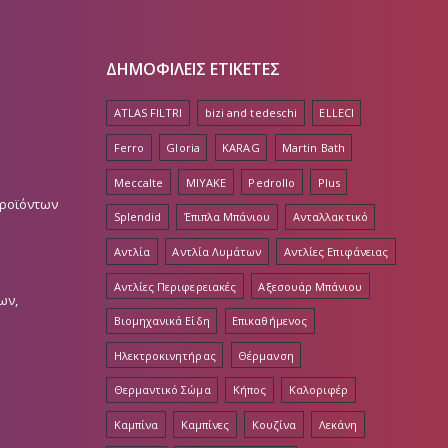
ΔΗΜΟΦΙΛΕΙΣ ΕΤΙΚΕΤΕΣ
ATLAS FILTRI
bizi and tedeschi
ELLECI
Ferro
Gloria
KARAG
Martin Bath
Meccalte
MIYAKE
Pedrollo
Plus
Προϊόντων
Splendid
Έπιπλα Μπάνιου
Ανταλλακτικό
Αντλία
Αντλία Λυμάτων
Αντλίες Επιφάνειας
Αντλίες Περιφερειακές
Αξεσουάρ Μπάνιου
ων,
Βιομηχανικά Είδη
Επικαθήμενος
Ηλεκτροκινητήρας
Θέρμανση
Θερμαντικό Σώμα
Κήπος
Καλοριφέρ
Καμπίνα
Καμπίνες
Κουζίνα
Λεκάνη