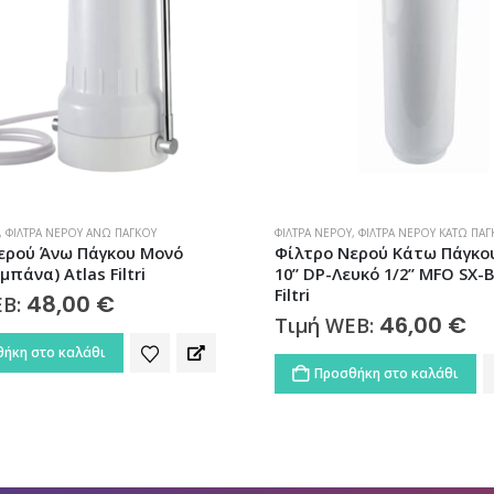
,
ΦΊΛΤΡΑ ΝΕΡΟΎ ΚΆΤΩ ΠΆΓΚΟΥ
ΑΝΤΑΛΛΑΚΤΙΚΆ
,
ΚΕΝΤΡΙΚΉΣ ΠΑΡΟΧΉΣ
,
ΦΊ
ερού Κάτω Πάγκου Μονό
Ανταλλακτικό Φίλτρο Νερ
υκό 1/2” MFO SX-BW Atlas
Συμπαγούς Πολυπροπυλενί
10 SX Atlas Filtri | Σε 5 Πυ
46,00
€
3,20
€
3
EB:
Τιμή WEB:
–
Αυτό το προϊόν έχει πολλαπλές παραλλαγές. Οι επιλογές μπορούν να επιλεγούν στη σελίδα του προϊόντος
ήκη στο καλάθι
Επιλογή