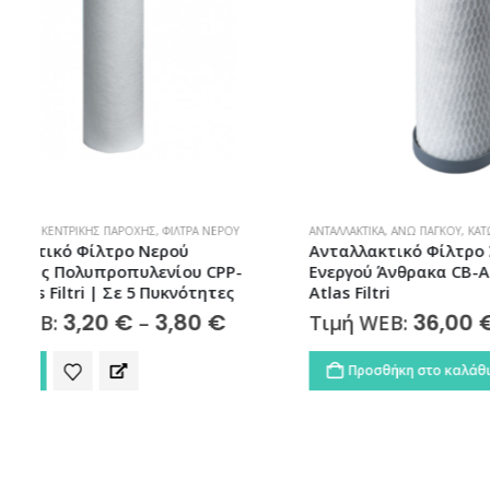
ΑΝΤΑΛΛΑΚΤΙΚΆ
,
ΆΝΩ ΠΆΓΚΟΥ
,
ΚΆΤΩ ΠΆΓΚΟΥ
,
ΦΊΛΤΡΑ ΝΕΡΟΎ
ΑΝΤΑΛΛΑΚΤΙΚΆ
Ανταλλακτικό Φίλτρο Συμπαγούς
Ανταλλακ
Ενεργού Άνθρακα CB-AF PB SX 0,5μm
Ενεργού 
Atlas Filtri
MATRIKX At
ice
36,00
€
Τιμή WEB:
Τιμή W
nge:
20 €
Προσθήκη στο καλάθι
Προσθ
rough
80 €