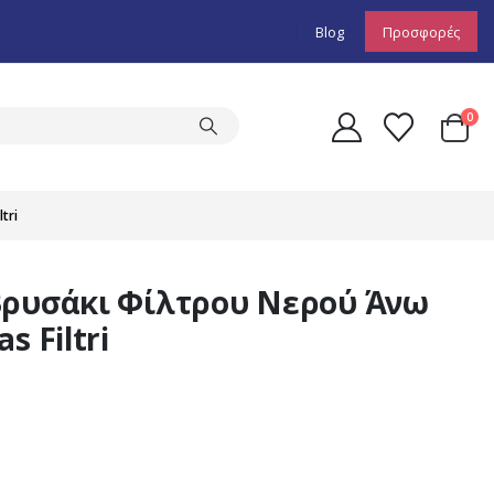
Blog
Προσφορές
0
tri
Βρυσάκι Φίλτρου Νερού Άνω
s Filtri