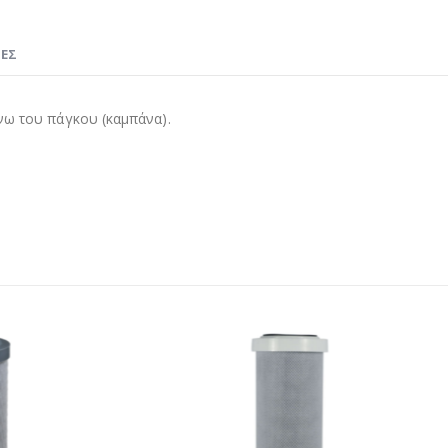
ΊΕΣ
νω του πάγκου (καμπάνα).