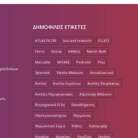
ΔΗΜΟΦΙΛΕΙΣ ΕΤΙΚΕΤΕΣ
ATLAS FILTRI
bizi and tedeschi
ELLECI
Ferro
Gloria
KARAG
Martin Bath
Meccalte
MIYAKE
Pedrollo
Plus
Προϊόντων
Splendid
Έπιπλα Μπάνιου
Ανταλλακτικό
Αντλία
Αντλία Λυμάτων
Αντλίες Επιφάνειας
Αντλίες Περιφερειακές
Αξεσουάρ Μπάνιου
ων,
Βιομηχανικά Είδη
Επικαθήμενος
Ηλεκτροκινητήρας
Θέρμανση
Θερμαντικό Σώμα
Κήπος
Καλοριφέρ
Καμπίνα
Καμπίνες
Κουζίνα
Λεκάνη