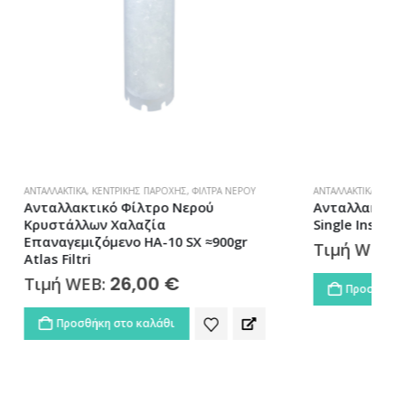
ΛΤΡΑ ΝΕΡΟΎ
ΑΝΤΑΛΛΑΚΤΙΚΆ
,
ΦΊΛΤΡΑ ΝΕΡΟΎ
,
ΦΊΛΤΡΩΝ ΒΡΎΣΗΣ
Φ
ού
Ανταλλακτικό Φίλτρο Βρύσης R2
Single Instapure
Α
 ≈900gr
7,90
€
Τιμή WEB:
Προσθήκη στο καλάθι