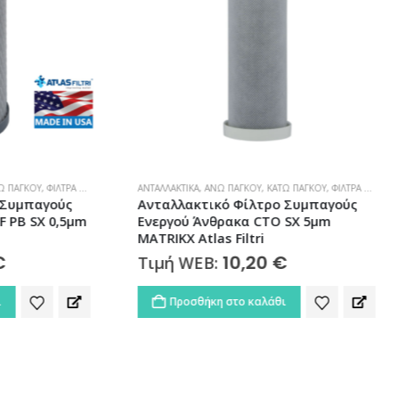
,
ΆΝΩ ΠΆΓΚΟΥ
,
ΚΆΤΩ ΠΆΓΚΟΥ
,
ΦΊΛΤΡΑ ΝΕΡΟΎ
ΑΝΤΑΛΛΑΚΤΙΚΆ
,
ΚΕΝΤΡΙΚΉΣ ΠΑΡΟΧΉΣ
,
ΦΊ
τικό Φίλτρο Συμπαγούς
Ανταλλακτικό Φίλτρο Νερ
Άνθρακα CTO SX 5μm
Κρυστάλλων Χαλαζία
las Filtri
Επαναγεμιζόμενo HA-10 SX
Atlas Filtri
10,20
€
EB:
26,00
€
Τιμή WEB:
ήκη στο καλάθι
Προσθήκη στο καλάθι