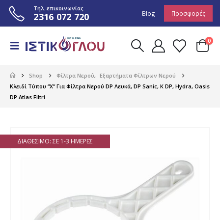
Τηλ. επικοινωνίας
Blog
Προσφορές
2316 072 720
0
Shop
Φίλτρα Νερού
,
Εξαρτήματα Φίλτρων Νερού
Κλειδί Τύπου “X” Για Φίλτρα Νερού DP Λευκά, DP Sanic, K DP, Hydra, Oasis
DP Atlas Filtri
ΔΙΑΘΈΣΙΜΟ: ΣΕ 1-3 ΗΜΈΡΕΣ