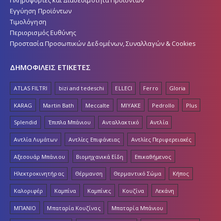
Εγγύηση Προϊόντων
Τιμολόγηση
Περιορισμός Ευθύνης
Προστασία Προσωπικών Δεδομένων, Συναλλαγών & Cookies
ΔΗΜΟΦΙΛΕΙΣ ΕΤΙΚΕΤΕΣ
ATLAS FILTRI
bizi and tedeschi
ELLECI
Ferro
Gloria
KARAG
Martin Bath
Meccalte
MIYAKE
Pedrollo
Plus
Splendid
Έπιπλα Μπάνιου
Ανταλλακτικό
Αντλία
Αντλία Λυμάτων
Αντλίες Επιφάνειας
Αντλίες Περιφερειακές
Αξεσουάρ Μπάνιου
Βιομηχανικά Είδη
Επικαθήμενος
Ηλεκτροκινητήρας
Θέρμανση
Θερμαντικό Σώμα
Κήπος
Καλοριφέρ
Καμπίνα
Καμπίνες
Κουζίνα
Λεκάνη
ΜΠΑΝΙΟ
Μπαταρία Κουζίνας
Μπαταρία Μπάνιου