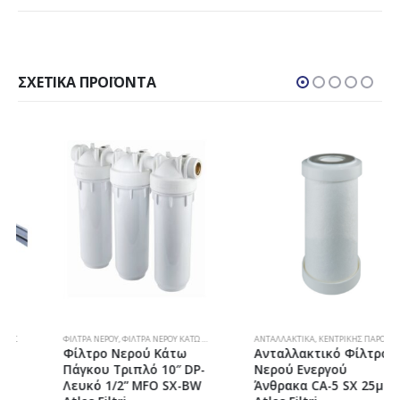
ΣΧΕΤΙΚΆ ΠΡΟΪΌΝΤΑ
ΦΊΛΤΡΑ ΝΕΡΟΎ
,
ΦΊΛΤΡΑ ΝΕΡΟΎ ΚΆΤΩ ΠΆΓΚΟΥ
ΑΝΤΑΛΛΑΚΤΙΚΆ
,
ΚΕΝΤΡΙΚΉΣ ΠΑΡΟΧΉΣ
,
ΦΊΛΤΡΑ
Φίλτρο Νερού Κάτω
Ανταλλακτικό Φίλτρο
Πάγκου Τριπλό 10″ DP-
Νερού Ενεργού
Λευκό 1/2” MFO SX-BW
Άνθρακα CA-5 SX 25μm