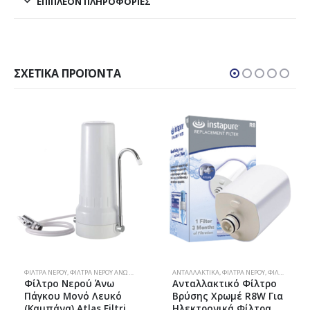
ΕΠΙΠΛΈΟΝ ΠΛΗΡΟΦΟΡΊΕΣ
ΣΧΕΤΙΚΆ ΠΡΟΪΌΝΤΑ
ΑΝΤΑΛΛΑΚΤΙΚΆ
,
ΦΊΛΤΡΑ ΝΕΡΟΎ
,
ΦΊΛΤΡΩΝ ΒΡΎΣΗΣ
ΦΊΛΤΡΑ ΝΕΡΟΎ
,
ΦΊΛΤΡΑ ΝΕΡΟΎ ΚΆΤΩ ΠΆΓΚΟΥ
Ανταλλακτικό Φίλτρο
Φίλτρο Νερού Κάτω
Βρύσης Χρωμέ R8W Για
Πάγκου Μονό 10” DP-
Ηλεκτρονικά Φίλτρα
Λευκό 1/2” MFO SX-BW