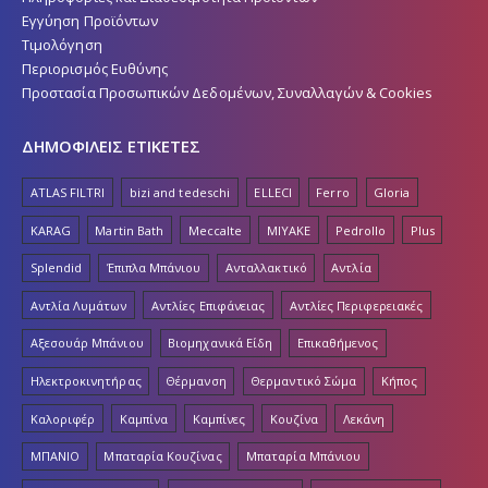
Πληροφορίες και Διαθεσιμότητα Προϊόντων
Εγγύηση Προϊόντων
Τιμολόγηση
Περιορισμός Ευθύνης
Προστασία Προσωπικών Δεδομένων, Συναλλαγών & Cookies
ΔΗΜΟΦΙΛΕΙΣ ΕΤΙΚΕΤΕΣ
ATLAS FILTRI
bizi and tedeschi
ELLECI
Ferro
Gloria
KARAG
Martin Bath
Meccalte
MIYAKE
Pedrollo
Plus
Splendid
Έπιπλα Μπάνιου
Ανταλλακτικό
Αντλία
Αντλία Λυμάτων
Αντλίες Επιφάνειας
Αντλίες Περιφερειακές
Αξεσουάρ Μπάνιου
Βιομηχανικά Είδη
Επικαθήμενος
Ηλεκτροκινητήρας
Θέρμανση
Θερμαντικό Σώμα
Κήπος
Καλοριφέρ
Καμπίνα
Καμπίνες
Κουζίνα
Λεκάνη
ΜΠΑΝΙΟ
Μπαταρία Κουζίνας
Μπαταρία Μπάνιου