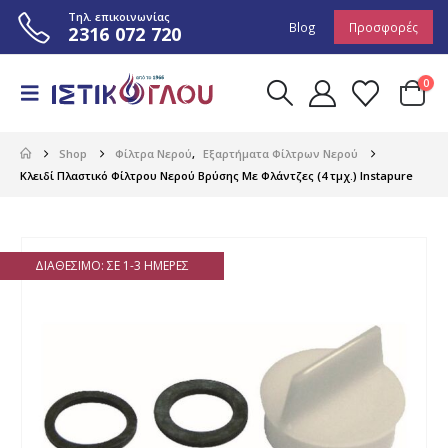
Τηλ. επικοινωνίας
Blog
Προσφορές
2316 072 720
0
Shop
Φίλτρα Νερού
,
Εξαρτήματα Φίλτρων Νερού
Κλειδί Πλαστικό Φίλτρου Νερού Βρύσης Με Φλάντζες (4 τμχ.) Instapure
ΔΙΑΘΈΣΙΜΟ: ΣΕ 1-3 ΗΜΈΡΕΣ