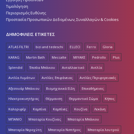
Τιμολόγηση
Περιορισμός Ευθύνης
Προστασία Προσωπικών Δεδομένων, Συναλλαγών & Cookies
ΔΗΜΟΦΙΛΕΙΣ ΕΤΙΚΕΤΕΣ
ATLAS FILTRI
bizi and tedeschi
ELLECI
Ferro
Gloria
KARAG
Martin Bath
Meccalte
MIYAKE
Pedrollo
Plus
Splendid
Έπιπλα Μπάνιου
Ανταλλακτικό
Αντλία
Αντλία Λυμάτων
Αντλίες Επιφάνειας
Αντλίες Περιφερειακές
Αξεσουάρ Μπάνιου
Βιομηχανικά Είδη
Επικαθήμενος
Ηλεκτροκινητήρας
Θέρμανση
Θερμαντικό Σώμα
Κήπος
Καλοριφέρ
Καμπίνα
Καμπίνες
Κουζίνα
Λεκάνη
ΜΠΑΝΙΟ
Μπαταρία Κουζίνας
Μπαταρία Μπάνιου
Μπαταρία Νεροχύτη
Μπαταρία Νιπτήρος
Μπαταρία λουτρού