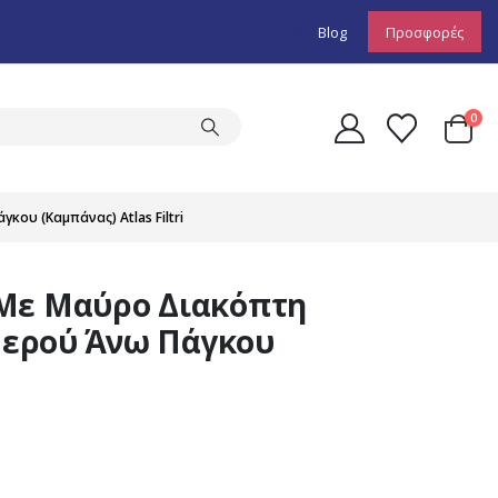
Blog
Προσφορές
0
κου (Καμπάνας) Atlas Filtri
 Με Μαύρο Διακόπτη
 Νερού Άνω Πάγκου