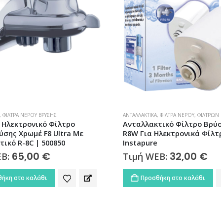
,
ΦΊΛΤΡΑ ΝΕΡΟΎ
,
ΦΊΛΤΡΩΝ ΒΡΎΣΗΣ
ΑΝΤΑΛΛΑΚΤΙΚΆ
,
ΦΊΛΤΡΑ ΝΕΡΟΎ
,
ΦΊΛΤΡΩΝ 
τικό Φίλτρο Βρύσης Χρωμέ
Ανταλλακτικό Φίλτρο Βρύσ
Ηλεκτρονικά Φίλτρα
Single Instapure
7,90
€
Τιμή WEB:
32,00
€
EB:
Προσθήκη στο καλάθι
ήκη στο καλάθι