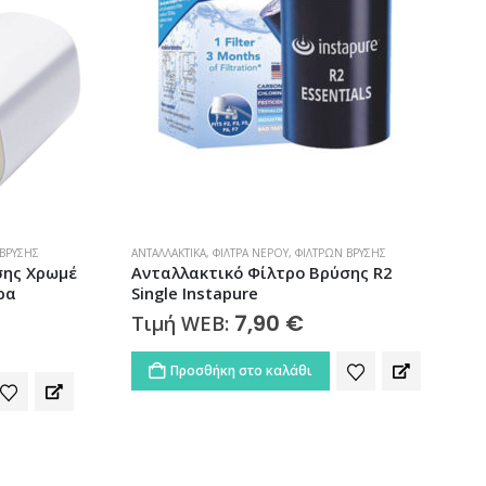
ΒΡΎΣΗΣ
ΦΊΛΤΡΑ ΝΕΡΟΎ
,
ΦΊΛΤΡΑ ΝΕΡΟΎ ΒΡΎΣΗΣ
Α
ης R2
Φίλτρο Νερού Βρύσης Χρωμέ με
Ανταλλακτικό R2 INSTAPURE F2 |
500152
F
44,00
€
Τιμή WEB:
Προσθήκη στο καλάθι