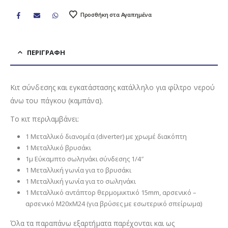
Προσθήκη στα Αγαπημένα
ΠΕΡΙΓΡΑΦΉ
Κιτ σύνδεσης και εγκατάστασης κατάλληλο για φίλτρο νερού
άνω του πάγκου (καμπάνα).
Το κιτ περιλαμβάνει:
1 Μεταλλικό διανομέα (diverter) με χρωμέ διακόπτη
1 Μεταλλικό βρυσάκι
1μ Εύκαμπτο σωληνάκι σύνδεσης 1/4″
1 Μεταλλική γωνία για το βρυσάκι
1 Μεταλλική γωνία για το σωληνάκι
1 Μεταλλικό αντάπτορ θερμομικτικό 15mm, αρσενικό –
αρσενικό Μ20xΜ24 (για βρύσες με εσωτερικό σπείρωμα)
Όλα τα παραπάνω εξαρτήματα παρέχονται και ως