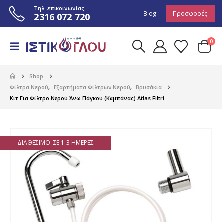
Τηλ. επικοινωνίας
Blog
Προσφορές
2316 072 720
0
Shop
Φίλτρα Νερού
,
Εξαρτήματα Φίλτρων Νερού
,
Βρυσάκια
Κιτ Για Φίλτρο Νερού Άνω Πάγκου (Καμπάνας) Atlas Filtri
ΔΙΑΘΈΣΙΜΟ: ΣΕ 1-3 ΗΜΈΡΕΣ