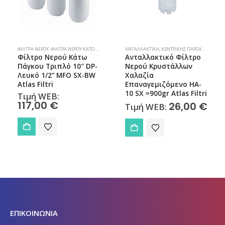
,
ΦΊΛΤΡΑ ΝΕΡΟΎ
ΦΊΛΤΡΑ ΝΕΡΟΎ
,
ΦΊΛΤΡΑ ΝΕΡΟΎ ΚΆΤΩ ΠΆΓΚΟΥ
ΑΝΤΑΛΛΑΚΤΙΚΆ
,
ΚΕΝΤΡΙΚΉΣ ΠΑΡΟΧΉΣ
,
ΦΊΛΤΡΑ
Φίλτρο Νερού Κάτω
Ανταλλακτικό Φίλτρο
Πάγκου Τριπλό 10″ DP-
Νερού Κρυστάλλων
Λευκό 1/2” MFO SX-BW
Χαλαζία
Atlas Filtri
Επαναγεμιζόμενo HA-
10 SX ≈900gr Atlas Filtri
Τιμή WEB:
117,00
€
26,00
€
Τιμή WEB:
ΕΠΙΚΟΙΝΩΝΙΑ