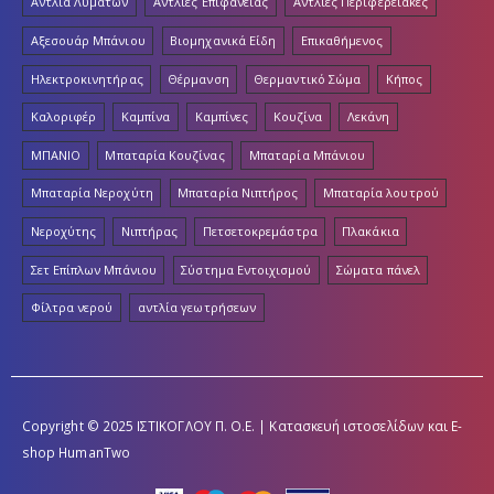
Αντλία Λυμάτων
Αντλίες Επιφάνειας
Αντλίες Περιφερειακές
Αξεσουάρ Μπάνιου
Βιομηχανικά Είδη
Επικαθήμενος
Ηλεκτροκινητήρας
Θέρμανση
Θερμαντικό Σώμα
Κήπος
Καλοριφέρ
Καμπίνα
Καμπίνες
Κουζίνα
Λεκάνη
ΜΠΑΝΙΟ
Μπαταρία Κουζίνας
Μπαταρία Μπάνιου
Μπαταρία Νεροχύτη
Μπαταρία Νιπτήρος
Μπαταρία λουτρού
Νεροχύτης
Νιπτήρας
Πετσετοκρεμάστρα
Πλακάκια
Σετ Επίπλων Μπάνιου
Σύστημα Εντοιχισμού
Σώματα πάνελ
Φίλτρα νερού
αντλία γεωτρήσεων
Copyright © 2025 ΙΣΤΙΚΟΓΛΟΥ Π. Ο.Ε. | Κατασκευή ιστοσελίδων και E-
shop
HumanTwo