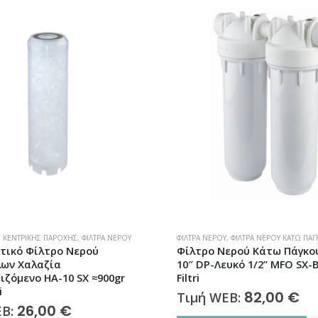
,
ΦΊΛΤΡΑ ΝΕΡΟΎ ΚΆΤΩ ΠΆΓΚΟΥ
ΦΊΛΤΡΑ ΝΕΡΟΎ
,
ΦΊΛΤΡΑ ΝΕΡΟΎ ΒΡΎΣΗΣ
ερού Κάτω Πάγκου Διπλό
Instapure Ηλεκτρονικό Φί
υκό 1/2” MFO SX-BW Atlas
Νερού Βρύσης Χρωμέ F8 Ul
Ανταλλακτικό R-8C | 50085
82,00
€
65,00
€
EB:
Τιμή WEB: