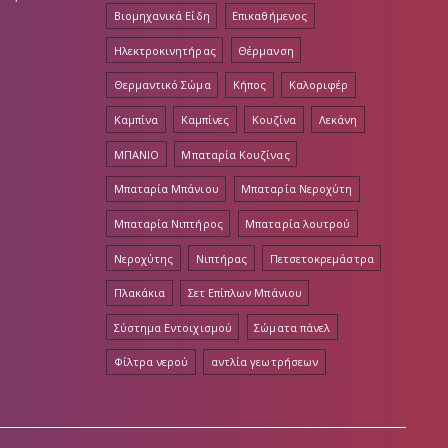
Βιομηχανικά Είδη
Επικαθήμενος
Ηλεκτροκινητήρας
Θέρμανση
Θερμαντικό Σώμα
Κήπος
Καλοριφέρ
Καμπίνα
Καμπίνες
Κουζίνα
Λεκάνη
ΜΠΑΝΙΟ
Μπαταρία Κουζίνας
Μπαταρία Μπάνιου
Μπαταρία Νεροχύτη
Μπαταρία Νιπτήρος
Μπαταρία λουτρού
Νεροχύτης
Νιπτήρας
Πετσετοκρεμάστρα
Πλακάκια
Σετ Επίπλων Μπάνιου
Σύστημα Εντοιχισμού
Σώματα πάνελ
Φίλτρα νερού
αντλία γεωτρήσεων