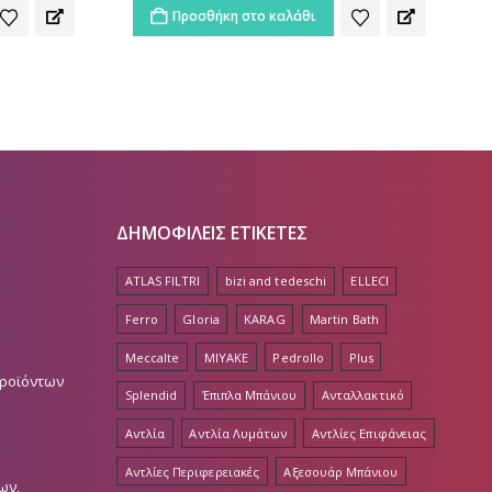
ΔΗΜΟΦΙΛΕΙΣ ΕΤΙΚΕΤΕΣ
ATLAS FILTRI
bizi and tedeschi
ELLECI
Ferro
Gloria
KARAG
Martin Bath
Meccalte
MIYAKE
Pedrollo
Plus
Προϊόντων
Splendid
Έπιπλα Μπάνιου
Ανταλλακτικό
Αντλία
Αντλία Λυμάτων
Αντλίες Επιφάνειας
Αντλίες Περιφερειακές
Αξεσουάρ Μπάνιου
ων,