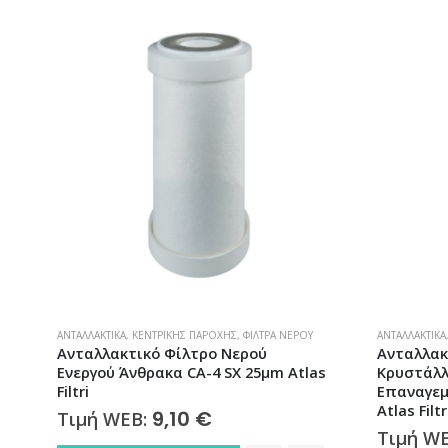
ΑΝΤΑΛΛΑΚΤΙΚΆ
,
ΚΕΝΤΡΙΚΉΣ ΠΑΡΟΧΉΣ
,
ΦΊΛΤΡΑ ΝΕΡΟΎ
ΦΊΛΤΡΑ ΝΕΡΟΎ
Ανταλλακτικό Φίλτρο Νερού
Φίλτρο Ν
s
Κρυστάλλων Χαλαζία
10″ DP-Λε
Επαναγεμιζόμενo HA-10 SX ≈900gr
Filtri
Atlas Filtri
Τιμή W
26,00
€
Τιμή WEB: