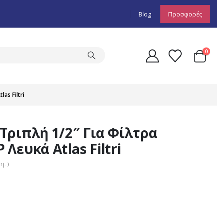
Blog
Προσφορές
0
s Filtri
Τριπλή 1/2″ Για Φίλτρα
Λευκά Atlas Filtri
. )