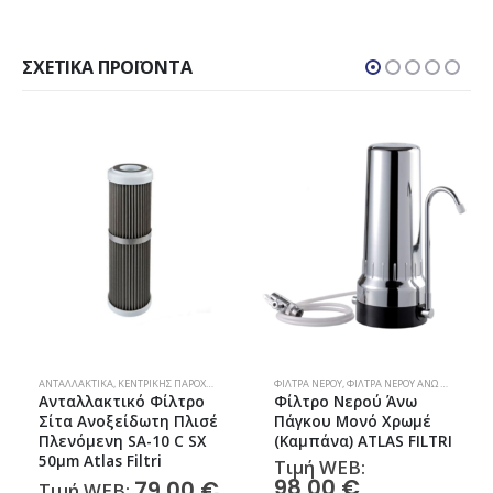
ΣΧΕΤΙΚΆ ΠΡΟΪΌΝΤΑ
ΛΤΡΑ ΝΕΡΟΎ
ΦΊΛΤΡΑ ΝΕΡΟΎ
,
ΦΊΛΤΡΑ ΝΕΡΟΎ ΆΝΩ ΠΆΓΚΟΥ
ΦΊΛΤΡΑ ΝΕΡΟΎ
,
ΦΊΛΤΡΑ ΝΕΡΟΎ ΆΝΩ ΠΆΓΚΟΥ
Φίλτρο Νερού Άνω
Φίλτρο Νερού Άνω
Πάγκου Μονό Χρωμέ
Πάγκου Μονό Λευκό
(Καμπάνα) ATLAS FILTRI
(Καμπάνα) Atlas Filtri
Τιμή WEB:
Τιμή WEB:
98,00
€
48,00
€