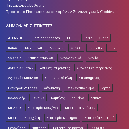
Περιορισμός Ευθύνης
Προστασία Προσωπικών Δεδομένων, Συναλλαγών & Cookies
ΔΗΜΟΦΙΛΕΙΣ ΕΤΙΚΕΤΕΣ
ATLAS FILTRI
bizi and tedeschi
ELLECI
Ferro
Gloria
KARAG
Martin Bath
Meccalte
MIYAKE
Pedrollo
Plus
Splendid
Έπιπλα Μπάνιου
Ανταλλακτικό
Αντλία
Αντλία Λυμάτων
Αντλίες Επιφάνειας
Αντλίες Περιφερειακές
Αξεσουάρ Μπάνιου
Βιομηχανικά Είδη
Επικαθήμενος
Ηλεκτροκινητήρας
Θέρμανση
Θερμαντικό Σώμα
Κήπος
Καλοριφέρ
Καμπίνα
Καμπίνες
Κουζίνα
Λεκάνη
ΜΠΑΝΙΟ
Μπαταρία Κουζίνας
Μπαταρία Μπάνιου
Μπαταρία Νεροχύτη
Μπαταρία Νιπτήρος
Μπαταρία λουτρού
Νεροχύτης
Νιπτήρας
Πετσετοκρεμάστρα
Πλακάκια