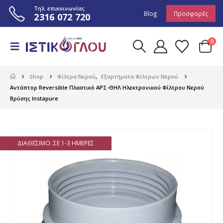
Τηλ. επικοινωνίας
Blog
Προσφορές
2316 072 720
0
Shop
Φίλτρα Νερού
,
Εξαρτήματα Φίλτρων Νερού
Αντάπτορ Reversible Πλαστικό ΑΡΣ-ΘΗΛ Ηλεκτρονικού Φίλτρου Νερού
Βρύσης Instapure
ΔΙΑΘΈΣΙΜΟ: ΣΕ 1-3 ΗΜΈΡΕΣ