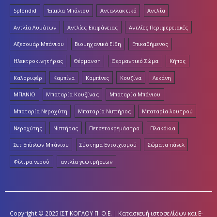
Splendid
Έπιπλα Μπάνιου
Ανταλλακτικό
Αντλία
Αντλία Λυμάτων
Αντλίες Επιφάνειας
Αντλίες Περιφερειακές
Αξεσουάρ Μπάνιου
Βιομηχανικά Είδη
Επικαθήμενος
Ηλεκτροκινητήρας
Θέρμανση
Θερμαντικό Σώμα
Κήπος
Καλοριφέρ
Καμπίνα
Καμπίνες
Κουζίνα
Λεκάνη
ΜΠΑΝΙΟ
Μπαταρία Κουζίνας
Μπαταρία Μπάνιου
Μπαταρία Νεροχύτη
Μπαταρία Νιπτήρος
Μπαταρία λουτρού
Νεροχύτης
Νιπτήρας
Πετσετοκρεμάστρα
Πλακάκια
Σετ Επίπλων Μπάνιου
Σύστημα Εντοιχισμού
Σώματα πάνελ
Φίλτρα νερού
αντλία γεωτρήσεων
Copyright © 2025 ΙΣΤΙΚΟΓΛΟΥ Π. Ο.Ε. | Κατασκευή ιστοσελίδων και E-