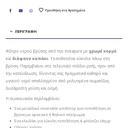
Προσθήκη στα Αγαπημένα
ΠΕΡΙΓΡΑΦΉ
Φίλτρο νερού βρύσης από την Instapure με
χρωμέ κορμό
και
διάφανο καπάκι
. Τοποθετείται εύκολα πάνω στη
βρύση. Παρεμβαίνει στο τελευταίο στάδιο ροής, πριν από
την κατανάλωση, δίνοντας σας πραγματικά καθαρό και
υγιεινό νερό απαλλαγμένο από μολυσμένα σωματίδια,
δυσάρεστη γεύση και οσμή.
Η συσκευασία περιλαμβάνει:
Ένα μεταλλικό reversible αντάπτορ (για τοποθέτηση σε
βρύση με αρσενικό ή θηλυκό σπείρωμα)
Ένα κλειδάκι για εύκολη τοποθέτηση & φλάντζες (4τμχ)
Οδηγίες χρήσης