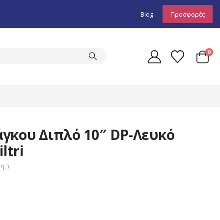
Blog
Προσφορές
0
γκου Διπλό 10″ DP-Λευκό
ltri
. )