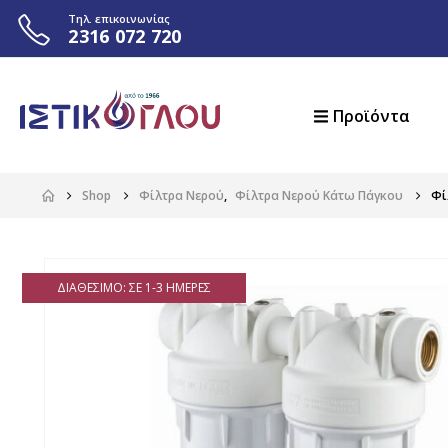
Τηλ. επικοινωνίας
2316 072 720
Προϊόντα
Shop
Φίλτρα Νερού
,
Φίλτρα Νερού Κάτω Πάγκου
Φί
ΔΙΑΘΈΣΙΜΟ: ΣΕ 1-3 ΗΜΈΡΕΣ