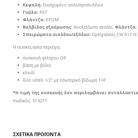
Κεφαλή:
Ενισχυμένο πολυπροπυλένιο
Γυάλα:
PET
Φλάντζα:
EPDM
Βαλβίδας εξαέρωσης:
Ανοξείδωτο ατσάλι,
Φλάντζα:
Σπειρώματα εισόδου/εξόδου:
Ορείχαλκος CW 617 N
Η συσκευασία περιέχει:
συσκευή φίλτρου DP
βάση με βίδες
κλειδί
δύο νίπελ 1/2” με εσωτερικό βίδωμα 1/4”
*Η τιμή της συσκευής δεν περιλαμβάνει ανταλλακτικ
Κωδικός: 314211
ΣΧΕΤΙΚΆ ΠΡΟΪΌΝΤΑ