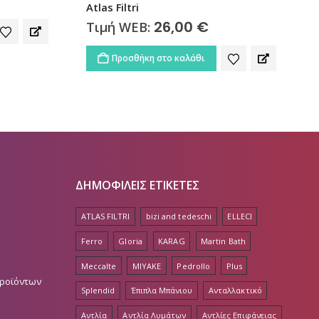
Atlas Filtri
26,00
€
Τιμή WEB:
Προσθήκη στο καλάθι
ΔΗΜΟΦΙΛΕΙΣ ΕΤΙΚΕΤΕΣ
ATLAS FILTRI
bizi and tedeschi
ELLECI
Ferro
Gloria
KARAG
Martin Bath
Meccalte
MIYAKE
Pedrollo
Plus
Προϊόντων
Splendid
Έπιπλα Μπάνιου
Ανταλλακτικό
Αντλία
Αντλία Λυμάτων
Αντλίες Επιφάνειας