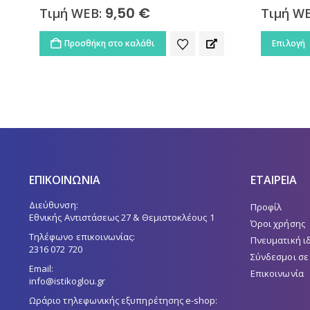
9,50
€
Τιμή WEB:
Τιμή W
Αυτό το προϊόν έχει πολλαπλές παραλλαγές. Οι επιλογές μπορούν να επιλεγούν στη σελίδα του προϊόντος
Προσθήκη στο καλάθι
Επιλογή
ΕΠΙΚΟΙΝΩΝΙΑ
ΕΤΑΙΡΕΙΑ
Διεύθυνση:
Προφίλ
Εθνικής Αντιστάσεως 27 & Θεμιστοκλέους 1
Όροι χρήσης
Τηλέφωνο επικοινωνίας:
Πνευματική ι
2316 072 720
Σύνδεσμοι σε
Email:
Επικοινωνία
info@istikoglou.gr
Ωράριο τηλεφωνικής εξυπηρέτησης e-shop: