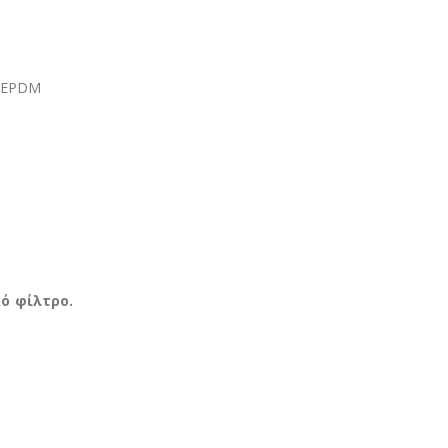
EPDM
ό φίλτρο.