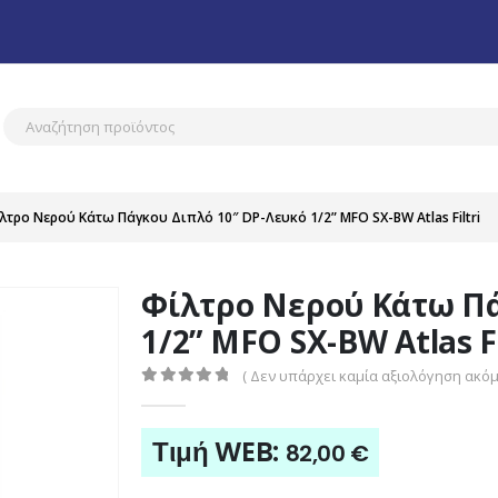
λτρο Νερού Κάτω Πάγκου Διπλό 10″ DP-Λευκό 1/2” MFO SX-BW Atlas Filtri
Φίλτρο Νερού Κάτω Πά
1/2” MFO SX-BW Atlas Fi
( Δεν υπάρχει καμία αξιολόγηση ακόμη
0
out of 5
Τιμή WEB:
82,00
€