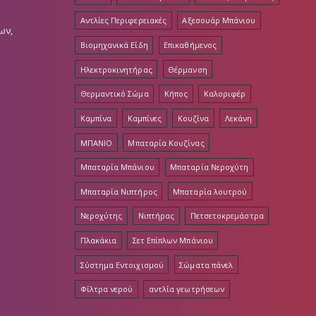
Αντλίες Περιφερειακές
Αξεσουάρ Μπάνιου
ων,
Βιομηχανικά Είδη
Επικαθήμενος
Ηλεκτροκινητήρας
Θέρμανση
Θερμαντικό Σώμα
Κήπος
Καλοριφέρ
Καμπίνα
Καμπίνες
Κουζίνα
Λεκάνη
ΜΠΑΝΙΟ
Μπαταρία Κουζίνας
Μπαταρία Μπάνιου
Μπαταρία Νεροχύτη
Μπαταρία Νιπτήρος
Μπαταρία λουτρού
Νεροχύτης
Νιπτήρας
Πετσετοκρεμάστρα
Πλακάκια
Σετ Επίπλων Μπάνιου
Σύστημα Εντοιχισμού
Σώματα πάνελ
Φίλτρα νερού
αντλία γεωτρήσεων