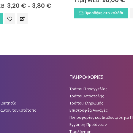
3,20
€
3,80
€
Price
EB:
–
range:
Προσθήκη στο καλάθι
3,20 €
through
3,80 €
ΠΛΗΡΟΦΟΡΙΕΣ
Τρόποι Παραγγελίας
Τρόποι Αποστολής
διοκτησία
Τρόποι Πληρωμής
 αυτόν τον ιστότοπο
Επιστροφές/Αλλαγές
Πληροφορίες και Διαθεσιμότητα 
Εγγύηση Προϊόντων
Τιμολόγηση