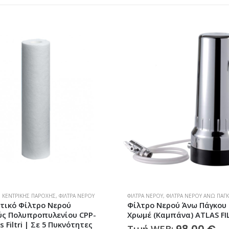
,
ΚΕΝΤΡΙΚΉΣ ΠΑΡΟΧΉΣ
,
ΦΊΛΤΡΑ ΝΕΡΟΎ
ΦΊΛΤΡΑ ΝΕΡΟΎ
,
ΦΊΛΤΡΑ ΝΕΡΟΎ ΆΝΩ ΠΆΓ
τικό Φίλτρο Νερού
Φίλτρο Νερού Άνω Πάγκου
ς Πολυπροπυλενίου CPP-
Χρωμέ (Καμπάνα) ATLAS FI
s Filtri | Σε 5 Πυκνότητες
98,00
€
Τιμή WEB: