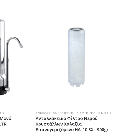
ΚΟΥ
ΑΝΤΑΛΛΑΚΤΙΚΆ
,
ΚΕΝΤΡΙΚΉΣ ΠΑΡΟΧΉΣ
,
ΦΊΛΤΡΑ ΝΕΡΟΎ
Φ
 Μονό
Ανταλλακτικό Φίλτρο Νερού
LTRI
Κρυστάλλων Χαλαζία
A
Επαναγεμιζόμενo HA-10 SX ≈900gr