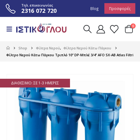
Τηλ. επικοινωνίας
Blog
Προσφορές
2316 072 720
0
Shop
Φίλτρα Νερού
,
Φίλτρα Νερού Κάτω Πάγκου
Φίλτρο Νερού Κάτω Πάγκου Τριπλό 10” DP-Μπλέ 3/4” AFO SX-AB Atlas Filtri
ΔΙΑΘΈΣΙΜΟ: ΣΕ 1-3 ΗΜΈΡΕΣ