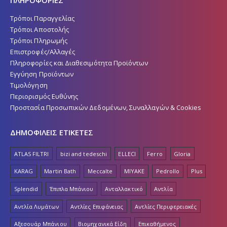
ΠΛΗΡΟΦΟΡΙΕΣ
Τρόποι Παραγγελίας
Τρόποι Αποστολής
Τρόποι Πληρωμής
Επιστροφές/Αλλαγές
Πληροφορίες και Διαθεσιμότητα Προϊόντων
Εγγύηση Προϊόντων
Τιμολόγηση
Περιορισμός Ευθύνης
Προστασία Προσωπικών Δεδομένων, Συναλλαγών & Cookies
ΔΗΜΟΦΙΛΕΙΣ ΕΤΙΚΕΤΕΣ
ATLAS FILTRI
bizi and tedeschi
ELLECI
Ferro
Gloria
KARAG
Martin Bath
Meccalte
MIYAKE
Pedrollo
Plus
Splendid
Έπιπλα Μπάνιου
Ανταλλακτικό
Αντλία
Αντλία Λυμάτων
Αντλίες Επιφάνειας
Αντλίες Περιφερειακές
Αξεσουάρ Μπάνιου
Βιομηχανικά Είδη
Επικαθήμενος