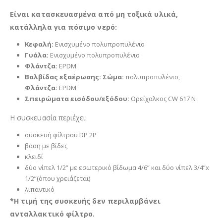
Είναι κατασκευασμένα από μη τοξικά υλικά,
κατάλληλα για πόσιμο νερό:
Κεφαλή:
Ενισχυμένο πολυπροπυλένιο
Γυάλα:
Ενισχυμένο πολυπροπυλένιο
Φλάντζα:
EPDM
Βαλβίδας εξαέρωσης:
Σώμα:
πολυπροπυλένιο,
Φλάντζα:
EPDM
Σπειρώματα εισόδου/εξόδου:
Ορείχαλκος CW 617 N
Η συσκευασία περιέχει:
συσκευή φίλτρου DP 2P
βάση με βίδες
κλειδί
δύο νίπελ 1/2” με εσωτερικό βίδωμα 4/6” και δύο νίπελ 3/4”x
1/2”(όπου χρειάζεται)
λιπαντικό
*Η τιμή της συσκευής δεν περιλαμβάνει
ανταλλακτικό φίλτρο.