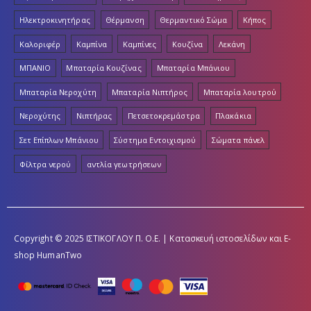
Ηλεκτροκινητήρας
Θέρμανση
Θερμαντικό Σώμα
Κήπος
Καλοριφέρ
Καμπίνα
Καμπίνες
Κουζίνα
Λεκάνη
ΜΠΑΝΙΟ
Μπαταρία Κουζίνας
Μπαταρία Μπάνιου
Μπαταρία Νεροχύτη
Μπαταρία Νιπτήρος
Μπαταρία λουτρού
Νεροχύτης
Νιπτήρας
Πετσετοκρεμάστρα
Πλακάκια
Σετ Επίπλων Μπάνιου
Σύστημα Εντοιχισμού
Σώματα πάνελ
Φίλτρα νερού
αντλία γεωτρήσεων
Copyright © 2025 ΙΣΤΙΚΟΓΛΟΥ Π. Ο.Ε. | Κατασκευή ιστοσελίδων και E-
shop
HumanTwo