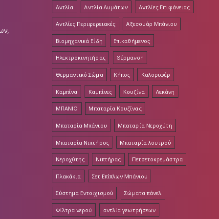
Αντλίες Περιφερειακές
Αξεσουάρ Μπάνιου
ων,
Βιομηχανικά Είδη
Επικαθήμενος
Ηλεκτροκινητήρας
Θέρμανση
Θερμαντικό Σώμα
Κήπος
Καλοριφέρ
Καμπίνα
Καμπίνες
Κουζίνα
Λεκάνη
ΜΠΑΝΙΟ
Μπαταρία Κουζίνας
Μπαταρία Μπάνιου
Μπαταρία Νεροχύτη
Μπαταρία Νιπτήρος
Μπαταρία λουτρού
Νεροχύτης
Νιπτήρας
Πετσετοκρεμάστρα
Πλακάκια
Σετ Επίπλων Μπάνιου
Σύστημα Εντοιχισμού
Σώματα πάνελ
Φίλτρα νερού
αντλία γεωτρήσεων