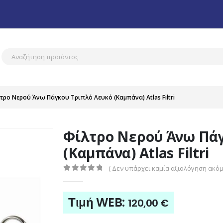
τρο Νερού Άνω Πάγκου Τριπλό Λευκό (Καμπάνα) Atlas Filtri
Φίλτρο Νερού Άνω Πάγ
(Καμπάνα) Atlas Filtri
( Δεν υπάρχει καμία αξιολόγηση ακόμη
0
out of 5
Τιμή WEB:
120,00
€