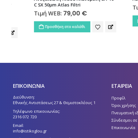
C SX 50μm Atlas Filtri
Τιμή W
79,00
€
Τιμή WEB:
Προσθ
Προσθήκη στο καλάθι
ΕΠΙΚΟΙΝΩΝΙΑ
ΕΤΑΙΡΕΙΑ
Διεύθυνση:
Προφίλ
Εθνικής Αντιστάσεως 27 & Θεμιστοκλέους 1
Όροι χρήσης
Τηλέφωνο επικοινωνίας:
Πνευματική ι
2316 072 720
Σύνδεσμοι σε
Email:
Επικοινωνία
info@istikoglou.gr
Ωράριο τηλεφωνικής εξυπηρέτησης e-shop: