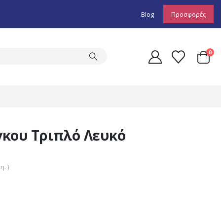
Blog
Προσφορές
0
κου Τριπλό Λευκό
. )