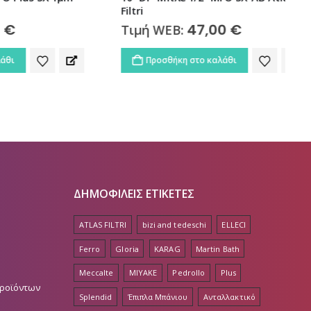
Filtri
47,00
€
Τιμή WEB:
Προσθήκη στο καλάθι
ΔΗΜΟΦΙΛΕΙΣ ΕΤΙΚΕΤΕΣ
ATLAS FILTRI
bizi and tedeschi
ELLECI
Ferro
Gloria
KARAG
Martin Bath
Meccalte
MIYAKE
Pedrollo
Plus
Προϊόντων
Splendid
Έπιπλα Μπάνιου
Ανταλλακτικό
Αντλία
Αντλία Λυμάτων
Αντλίες Επιφάνειας