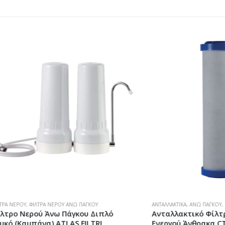
,
ΦΊΛΤΡΑ ΝΕΡΟΎ ΆΝΩ ΠΆΓΚΟΥ
ΑΝΤΑΛΛΑΚΤΙΚΆ
,
ΆΝΩ ΠΆΓΚΟΥ
,
ΚΆΤΩ ΠΆΓ
ερού Άνω Πάγκου Διπλό
Ανταλλακτικό Φίλτρο Συμ
αμπάνα) ATLAS FILTRI
Ενεργού Άνθρακα CTO Plus