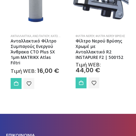
ΑΝΤΑΛΛΑΚΤΙΚΆ
,
ΆΝΩ ΠΆΓΚΟΥ
,
ΚΆΤΩ ΠΆΓΚΟΥ
,
ΦΊΛΤΡΑ ΝΕΡΟΎ
ΦΊΛΤΡΑ ΝΕΡΟΎ
,
ΦΊΛΤΡΑ ΝΕΡΟΎ ΒΡΎΣΗΣ
Ανταλλακτικό Φίλτρο
Φίλτρο Νερού Βρύσης
Συμπαγούς Ενεργού
Χρωμέ με
Άνθρακα CTO Plus SX
Ανταλλακτικό R2
1μm MATRIKX Atlas
INSTAPURE F2 | 500152
Filtri
Τιμή WEB:
44,00
€
16,00
€
Τιμή WEB:
ΕΠΙΚΟΙΝΩΝΙΑ