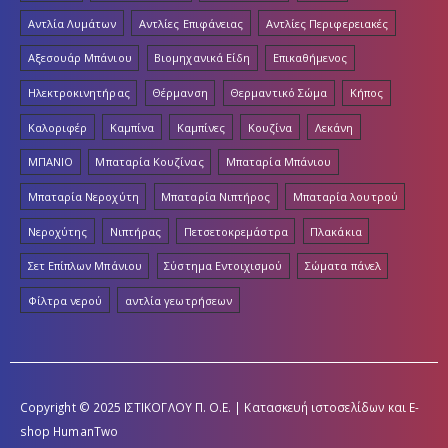
Αντλία Λυμάτων
Αντλίες Επιφάνειας
Αντλίες Περιφερειακές
Αξεσουάρ Μπάνιου
Βιομηχανικά Είδη
Επικαθήμενος
Ηλεκτροκινητήρας
Θέρμανση
Θερμαντικό Σώμα
Κήπος
Καλοριφέρ
Καμπίνα
Καμπίνες
Κουζίνα
Λεκάνη
ΜΠΑΝΙΟ
Μπαταρία Κουζίνας
Μπαταρία Μπάνιου
Μπαταρία Νεροχύτη
Μπαταρία Νιπτήρος
Μπαταρία λουτρού
Νεροχύτης
Νιπτήρας
Πετσετοκρεμάστρα
Πλακάκια
Σετ Επίπλων Μπάνιου
Σύστημα Εντοιχισμού
Σώματα πάνελ
Φίλτρα νερού
αντλία γεωτρήσεων
Copyright © 2025 ΙΣΤΙΚΟΓΛΟΥ Π. Ο.Ε. | Κατασκευή ιστοσελίδων και E-
shop
HumanTwo