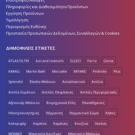
Επιστροφές/Αλλαγές
Πληροφορίες και Διαθεσιμότητα Προϊόντων
Εγγύηση Προϊόντων
Τιμολόγηση
Περιορισμός Ευθύνης
Προστασία Προσωπικών Δεδομένων, Συναλλαγών & Cookies
ΔΗΜΟΦΙΛΕΙΣ ΕΤΙΚΕΤΕΣ
ATLAS FILTRI
bizi and tedeschi
ELLECI
Ferro
Gloria
KARAG
Martin Bath
Meccalte
MIYAKE
Pedrollo
Plus
Splendid
Έπιπλα Μπάνιου
Ανταλλακτικό
Αντλία
Αντλία Λυμάτων
Αντλίες Επιφάνειας
Αντλίες Περιφερειακές
Αξεσουάρ Μπάνιου
Βιομηχανικά Είδη
Επικαθήμενος
Ηλεκτροκινητήρας
Θέρμανση
Θερμαντικό Σώμα
Κήπος
Καλοριφέρ
Καμπίνα
Καμπίνες
Κουζίνα
Λεκάνη
ΜΠΑΝΙΟ
Μπαταρία Κουζίνας
Μπαταρία Μπάνιου