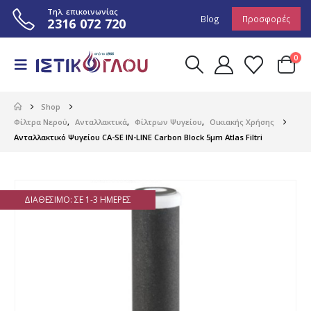
Τηλ. επικοινωνίας
Blog
Προσφορές
2316 072 720
0
Shop
Φίλτρα Νερού
,
Ανταλλακτικά
,
Φίλτρων Ψυγείου
,
Οικιακής Χρήσης
Ανταλλακτικό Ψυγείου CA-SE IN-LINE Carbon Block 5μm Atlas Filtri
ΔΙΑΘΈΣΙΜΟ: ΣΕ 1-3 ΗΜΈΡΕΣ