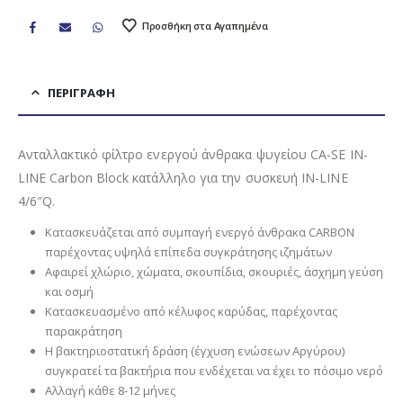
Προσθήκη στα Αγαπημένα
ΠΕΡΙΓΡΑΦΉ
Ανταλλακτικό φίλτρο ενεργού άνθρακα ψυγείου CA-SE IN-
LINE Carbon Block κατάλληλο για την συσκευή IN-LINE
4/6″Q.
Κατασκευάζεται από συμπαγή ενεργό άνθρακα CARBON
παρέχοντας υψηλά επίπεδα συγκράτησης ιζημάτων
Αφαιρεί χλώριο, χώματα, σκουπίδια, σκουριές, άσχημη γεύση
και οσμή
Κατασκευασμένο από κέλυφος καρύδας, παρέχοντας
παρακράτηση
Η βακτηριοστατική δράση (έγχυση ενώσεων Αργύρου)
συγκρατεί τα βακτήρια που ενδέχεται να έχει το πόσιμο νερό
Αλλαγή κάθε 8-12 μήνες