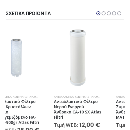
ΣΧΕΤΙΚΆ ΠΡΟΪΌΝΤΑ
ΛΤΡΑ ΝΕΡΟΎ
ΑΝΤΑΛΛΑΚΤΙΚΆ
,
ΚΕΝΤΡΙΚΉΣ ΠΑΡΟΧΉΣ
,
ΦΊΛΤΡΑ ΝΕΡΟΎ
ΑΝΤΑΛΛΑΚΤΙΚΆ
,
ΆΝΩ ΠΆΓΚΟΥ
,
ΚΆΤΩ ΠΆΓΚΟΥ
,
Ανταλλακτικό Φίλτρο
Ανταλλακτικό Φίλτρο
Νερού Ενεργού
Συμπαγούς Ενεργού
Άνθρακα CA-10 SX Atlas
Άνθρακα CTO SX 5μm
Filtri
MATRIKX Atlas Filtri
12,00
€
10,20
€
Τιμή WEB:
Τιμή WEB: