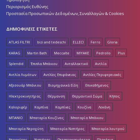
Περιορισμός Ευθύνης
Προστασία Προσωπικών Δεδομένων, Συναλλαγών & Cookies
ΔΗΜΟΦΙΛΕΙΣ ΕΤΙΚΕΤΕΣ
ATLAS FILTRI
bizi and tedeschi
ELLECI
Ferro
Gloria
KARAG
Martin Bath
Meccalte
MIYAKE
Pedrollo
Plus
Splendid
Έπιπλα Μπάνιου
Ανταλλακτικό
Αντλία
Αντλία Λυμάτων
Αντλίες Επιφάνειας
Αντλίες Περιφερειακές
Αξεσουάρ Μπάνιου
Βιομηχανικά Είδη
Επικαθήμενος
Ηλεκτροκινητήρας
Θέρμανση
Θερμαντικό Σώμα
Κήπος
Καλοριφέρ
Καμπίνα
Καμπίνες
Κουζίνα
Λεκάνη
ΜΠΑΝΙΟ
Μπαταρία Κουζίνας
Μπαταρία Μπάνιου
Μπαταρία Νεροχύτη
Μπαταρία Νιπτήρος
Μπαταρία λουτρού
Νεροχύτης
Νιπτήρας
Πετσετοκρεμάστρα
Πλακάκια