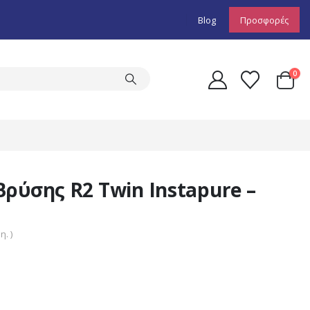
Blog
Προσφορές
0
ρύσης R2 Twin Instapure –
. )