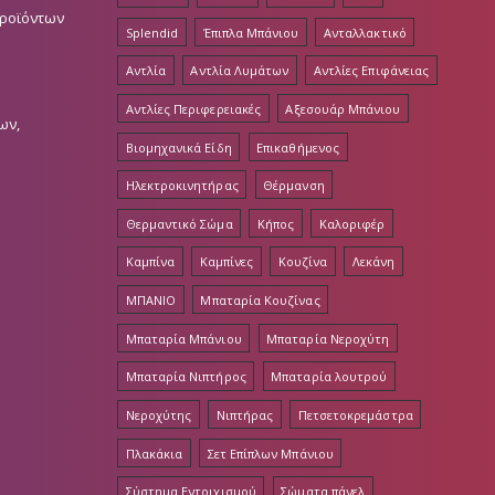
Προϊόντων
Splendid
Έπιπλα Μπάνιου
Ανταλλακτικό
Αντλία
Αντλία Λυμάτων
Αντλίες Επιφάνειας
Αντλίες Περιφερειακές
Αξεσουάρ Μπάνιου
ων,
Βιομηχανικά Είδη
Επικαθήμενος
Ηλεκτροκινητήρας
Θέρμανση
Θερμαντικό Σώμα
Κήπος
Καλοριφέρ
Καμπίνα
Καμπίνες
Κουζίνα
Λεκάνη
ΜΠΑΝΙΟ
Μπαταρία Κουζίνας
Μπαταρία Μπάνιου
Μπαταρία Νεροχύτη
Μπαταρία Νιπτήρος
Μπαταρία λουτρού
Νεροχύτης
Νιπτήρας
Πετσετοκρεμάστρα
Πλακάκια
Σετ Επίπλων Μπάνιου
Σύστημα Εντοιχισμού
Σώματα πάνελ