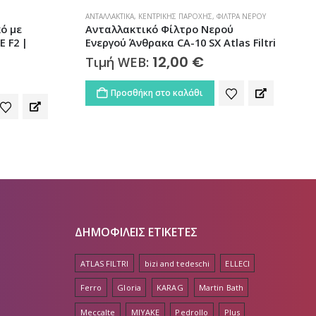
ΛΤΡΑ ΝΕΡΟΎ
ΑΝΤΑΛΛΑΚΤΙΚΆ
,
ΚΕΝΤΡΙΚΉΣ ΠΑΡΟΧΉΣ
,
ΦΊΛΤΡΑ ΝΕΡΟΎ
Φ
ού
Ανταλλακτικό Φίλτρο Νερού
las Filtri
Ενεργού Άνθρακα CA-7 SX 25μm Atlas
Filtri
F
10,60
€
Τιμή WEB:
Προσθήκη στο καλάθι
ΔΗΜΟΦΙΛΕΙΣ ΕΤΙΚΕΤΕΣ
ATLAS FILTRI
bizi and tedeschi
ELLECI
Ferro
Gloria
KARAG
Martin Bath
Meccalte
MIYAKE
Pedrollo
Plus