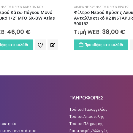
,
ΦΊΛΤΡΑ ΝΕΡΟΎ ΒΡΎΣΗΣ
ΑΝΤΑΛΛΑΚΤΙΚΆ
,
ΚΕΝΤΡΙΚΉΣ ΠΑΡΟΧΉΣ
,
ΦΊ
ερού Βρύσης Λευκό με
Ανταλλακτικό Φίλτρο Νερ
τικό R2 INSTAPURE F2 |
Ενεργού Άνθρακα CA-10 SX At
12,00
€
Τιμή WEB:
38,00
€
EB:
Προσθήκη στο καλάθι
ήκη στο καλάθι
ΠΛΗΡΟΦΟΡΙΕΣ
Τρόποι Παραγγελίας
Τρόποι Αποστολής
διοκτησία
Τρόποι Πληρωμής
 αυτόν τον ιστότοπο
Επιστροφές/Αλλαγές