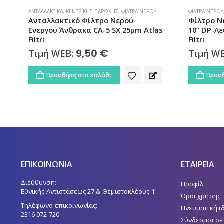
ΦΊΛΤΡΑ ΝΕΡΟΎ
,
ΦΊΛΤΡΑ ΝΕΡΟΎ ΚΆΤΩ ΠΆΓΚΟΥ
ΦΊΛΤΡΑ ΝΕΡΟΎ
Φίλτρο Νερού Κάτω Πάγκου Μονό
Φίλτρο Ν
s
10” DP-Λευκό 1/2” MFO SX-BW Atlas
Ανταλλακ
Filtri
500162
46,00
€
Τιμή WEB:
Τιμή W
Προσθήκη στο καλάθι
Προσθ
ΕΠΙΚΟΙΝΩΝΙΑ
ΕΤΑΙΡΕΙΑ
Διεύθυνση:
Προφίλ
Εθνικής Αντιστάσεως 27 & Θεμιστοκλέους 1
Όροι χρήσης
Τηλέφωνο επικοινωνίας:
Πνευματική ι
2316 072 720
Σύνδεσμοι σε