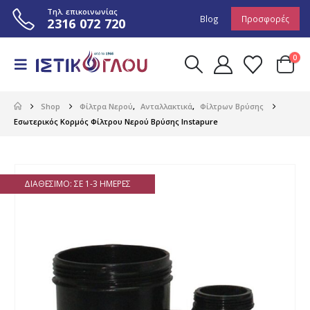
Τηλ. επικοινωνίας
Blog
Προσφορές
2316 072 720
0
Shop
Φίλτρα Νερού
,
Ανταλλακτικά
,
Φίλτρων Βρύσης
Εσωτερικός Κορμός Φίλτρου Νερού Βρύσης Instapure
ΔΙΑΘΈΣΙΜΟ: ΣΕ 1-3 ΗΜΈΡΕΣ