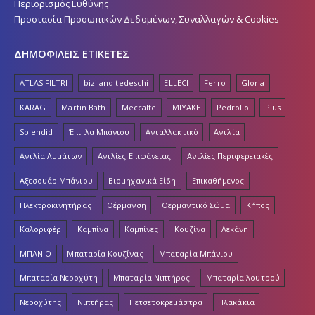
Περιορισμός Ευθύνης
Προστασία Προσωπικών Δεδομένων, Συναλλαγών & Cookies
ΔΗΜΟΦΙΛΕΙΣ ΕΤΙΚΕΤΕΣ
ATLAS FILTRI
bizi and tedeschi
ELLECI
Ferro
Gloria
KARAG
Martin Bath
Meccalte
MIYAKE
Pedrollo
Plus
Splendid
Έπιπλα Μπάνιου
Ανταλλακτικό
Αντλία
Αντλία Λυμάτων
Αντλίες Επιφάνειας
Αντλίες Περιφερειακές
Αξεσουάρ Μπάνιου
Βιομηχανικά Είδη
Επικαθήμενος
Ηλεκτροκινητήρας
Θέρμανση
Θερμαντικό Σώμα
Κήπος
Καλοριφέρ
Καμπίνα
Καμπίνες
Κουζίνα
Λεκάνη
ΜΠΑΝΙΟ
Μπαταρία Κουζίνας
Μπαταρία Μπάνιου
Μπαταρία Νεροχύτη
Μπαταρία Νιπτήρος
Μπαταρία λουτρού
Νεροχύτης
Νιπτήρας
Πετσετοκρεμάστρα
Πλακάκια