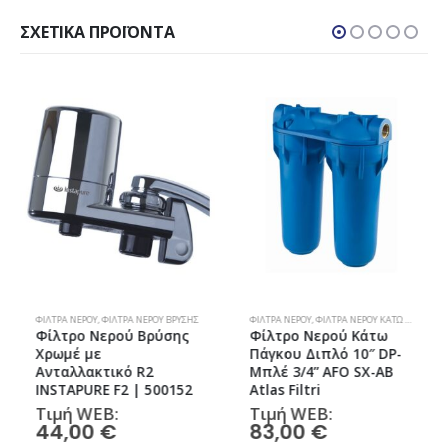
ΣΧΕΤΙΚΆ ΠΡΟΪΌΝΤΑ
ΦΊΛΤΡΑ ΝΕΡΟΎ
,
ΦΊΛΤΡΑ ΝΕΡΟΎ ΒΡΎΣΗΣ
ΦΊΛΤΡΑ ΝΕΡΟΎ
,
ΦΊΛΤΡΑ ΝΕΡΟΎ ΚΆΤΩ ΠΆΓΚΟΥ
Φίλτρο Νερού Βρύσης
Φίλτρο Νερού Κάτω
Χρωμέ με
Πάγκου Διπλό 10″ DP-
Ανταλλακτικό R2
Μπλέ 3/4” AFO SX-AB
INSTAPURE F2 | 500152
Atlas Filtri
Τιμή WEB:
Τιμή WEB:
44,00
€
83,00
€