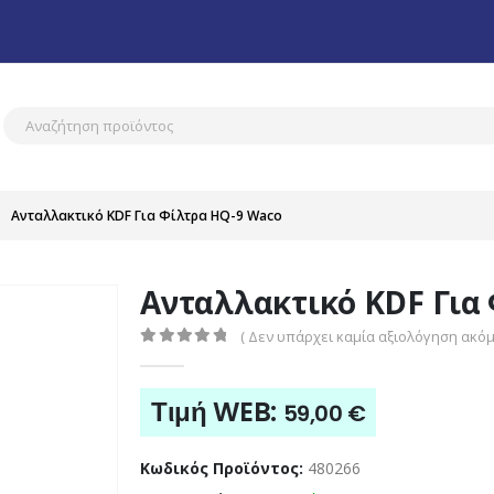
Ανταλλακτικό KDF Για Φίλτρα HQ-9 Waco
Ανταλλακτικό KDF Για
( Δεν υπάρχει καμία αξιολόγηση ακόμη
0
out of 5
Τιμή WEB:
59,00
€
Κωδικός Προϊόντος:
480266