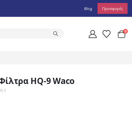
Blog
Προσφορές
0
 Φίλτρα HQ-9 Waco
. )