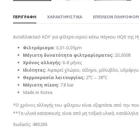
ΠΕΡΙΓΡΑΦΉ
ΧΑΡΑΚΤΗΡΙΣΤΙΚΑ
ΕΠΙΠΛΈΟΝ ΠΛΗΡΟΦΟΡ
Ανταλλακτικό KDF για φίλτρα νερού κάτω πάγκου HQ9 της H
Φιλτράρισμα:
0,01-0,05μm
Μέγιστη δυνατότητα φιλτραρίσματος:
20,000lt
Χρόνος αλλαγής:
6-8 μήνες
Ιδιότητες:
Αφαιρεί χλώριο, σίδηρο, μόλυβδο, υδράργυρ
Θερμοκρασία λειτουργίας:
2°C – 38°C
Μέγιστη πίεση:
7.8 bar
Made in Korea
*Ο χρόνος αλλαγής του φίλτρου είναι εξαρτάται από την ποι
**Τα υλικά κατασκευής είναι από μη τοξικά υλικά, κατάλληλα
Κωδικός: 480266