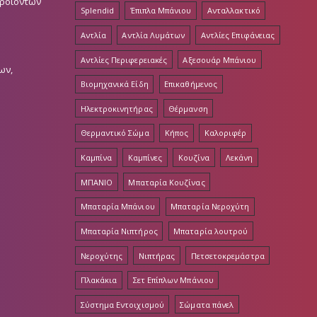
Προϊόντων
Splendid
Έπιπλα Μπάνιου
Ανταλλακτικό
Αντλία
Αντλία Λυμάτων
Αντλίες Επιφάνειας
Αντλίες Περιφερειακές
Αξεσουάρ Μπάνιου
ων,
Βιομηχανικά Είδη
Επικαθήμενος
Ηλεκτροκινητήρας
Θέρμανση
Θερμαντικό Σώμα
Κήπος
Καλοριφέρ
Καμπίνα
Καμπίνες
Κουζίνα
Λεκάνη
ΜΠΑΝΙΟ
Μπαταρία Κουζίνας
Μπαταρία Μπάνιου
Μπαταρία Νεροχύτη
Μπαταρία Νιπτήρος
Μπαταρία λουτρού
Νεροχύτης
Νιπτήρας
Πετσετοκρεμάστρα
Πλακάκια
Σετ Επίπλων Μπάνιου
Σύστημα Εντοιχισμού
Σώματα πάνελ