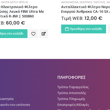
,
ΚΕΝΤΡΙΚΉΣ ΠΑΡΟΧΉΣ
,
ΦΊΛΤΡΑ ΝΕΡΟΎ
ΑΝΤΑΛΛΑΚΤΙΚΆ
,
ΆΝΩ ΠΆΓΚΟΥ
,
ΚΆΤΩ ΠΆΓ
τικό Φίλτρο Νερού
Ανταλλακτικό Φίλτρο Συμ
νθρακα CA-10 SX Atlas Filtri
Ενεργού Άνθρακα CTO SX 
MATRIKX Atlas Filtri
12,00
€
EB:
10,20
€
Τιμή WEB:
ήκη στο καλάθι
Προσθήκη στο καλάθι
ΠΛΗΡΟΦΟΡΙΕΣ
Τρόποι Παραγγελίας
Τρόποι Αποστολής
διοκτησία
Τρόποι Πληρωμής
 αυτόν τον ιστότοπο
Επιστροφές/Αλλαγές