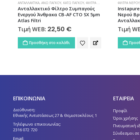
ΦΊΛΤΡΑ ΝΕΡΟΎ
,
ΦΊΛΤΡΑ ΝΕΡΟΎ ΒΡΎΣΗΣ
ΑΝΤΑΛΛΑΚΤΙΚΆ
Instapure Ηλεκτρονικό Φίλτρο
Ανταλλακ
Νερού Βρύσης Λευκό F8W Ultra Με
Ενεργού Ά
Ανταλλακτικό R-8W | 500860
Τιμή W
60,00
€
Τιμή WEB:
Προσθ
Προσθήκη στο καλάθι
ΕΠΙΚΟΙΝΩΝΙΑ
ΕΤΑΙΡΕΙΑ
Διεύθυνση:
Προφίλ
Εθνικής Αντιστάσεως 27 & Θεμιστοκλέους 1
Όροι χρήσης
Τηλέφωνο επικοινωνίας:
Πνευματική ι
2316 072 720
Σύνδεσμοι σε
Email: