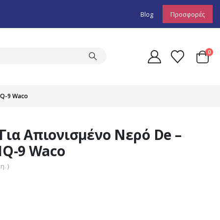
Blog
Προσφορές
0
HQ-9 Waco
Για Απιονισμένο Νερό De –
 HQ-9 Waco
. )