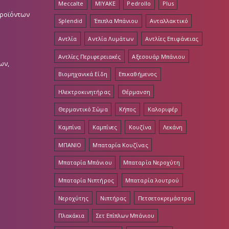
Meccalte
MIYAKE
Pedrollo
Plus
Προϊόντων
Splendid
Έπιπλα Μπάνιου
Ανταλλακτικό
Αντλία
Αντλία Λυμάτων
Αντλίες Επιφάνειας
Αντλίες Περιφερειακές
Αξεσουάρ Μπάνιου
ων,
Βιομηχανικά Είδη
Επικαθήμενος
Ηλεκτροκινητήρας
Θέρμανση
Θερμαντικό Σώμα
Κήπος
Καλοριφέρ
Καμπίνα
Καμπίνες
Κουζίνα
Λεκάνη
ΜΠΑΝΙΟ
Μπαταρία Κουζίνας
Μπαταρία Μπάνιου
Μπαταρία Νεροχύτη
Μπαταρία Νιπτήρος
Μπαταρία λουτρού
Νεροχύτης
Νιπτήρας
Πετσετοκρεμάστρα
Πλακάκια
Σετ Επίπλων Μπάνιου