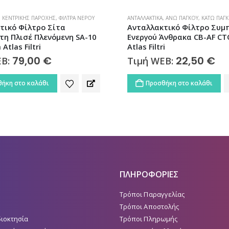
,
ΆΝΩ ΠΆΓΚΟΥ
,
ΚΆΤΩ ΠΆΓΚΟΥ
,
ΦΊΛΤΡΑ ΝΕΡΟΎ
ΑΝΤΑΛΛΑΚΤΙΚΆ
,
ΆΝΩ ΠΆΓΚΟΥ
,
ΚΆΤΩ ΠΆΓ
τικό Φίλτρο Συμπαγούς
Ανταλλακτικό Φίλτρο Συμ
Άνθρακα CB-AF CTO SX 5μm
Ενεργού Άνθρακα CTO SX 
i
MATRIKX Atlas Filtri
22,50
€
10,20
€
EB:
Τιμή WEB:
ήκη στο καλάθι
Προσθήκη στο καλάθι
ΠΛΗΡΟΦΟΡΙΕΣ
Τρόποι Παραγγελίας
Τρόποι Αποστολής
διοκτησία
Τρόποι Πληρωμής