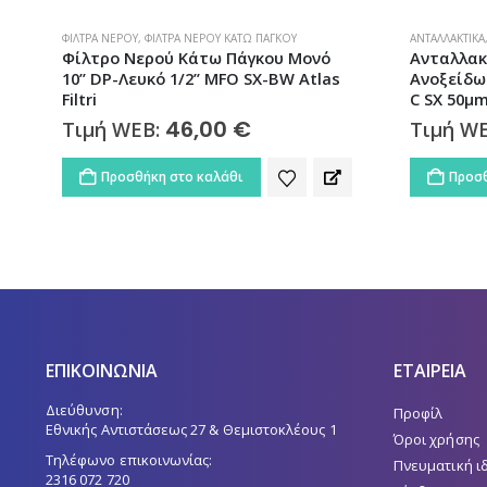
ΑΝΤΑΛΛΑΚΤΙΚΆ
,
ΚΕΝΤΡΙΚΉΣ ΠΑΡΟΧΉΣ
,
ΦΊΛΤΡΑ ΝΕΡΟΎ
ΑΝΤΑΛΛΑΚΤΙΚΆ
Ανταλλακτικό Φίλτρο Σίτα
Ανταλλακ
Ανοξείδωτη Πλισέ Πλενόμενη SA-10
Ενεργού 
C SX 50μm Atlas Filtri
Atlas Filtr
79,00
€
Τιμή WEB:
Τιμή W
Προσθήκη στο καλάθι
Προσθ
ΕΠΙΚΟΙΝΩΝΙΑ
ΕΤΑΙΡΕΙΑ
Διεύθυνση:
Προφίλ
Εθνικής Αντιστάσεως 27 & Θεμιστοκλέους 1
Όροι χρήσης
Τηλέφωνο επικοινωνίας:
Πνευματική ι
2316 072 720