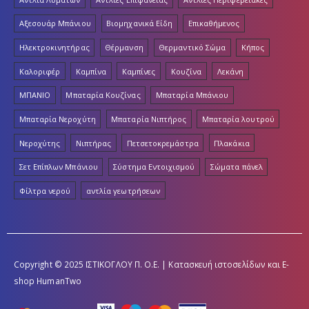
Αξεσουάρ Μπάνιου
Βιομηχανικά Είδη
Επικαθήμενος
Ηλεκτροκινητήρας
Θέρμανση
Θερμαντικό Σώμα
Κήπος
Καλοριφέρ
Καμπίνα
Καμπίνες
Κουζίνα
Λεκάνη
ΜΠΑΝΙΟ
Μπαταρία Κουζίνας
Μπαταρία Μπάνιου
Μπαταρία Νεροχύτη
Μπαταρία Νιπτήρος
Μπαταρία λουτρού
Νεροχύτης
Νιπτήρας
Πετσετοκρεμάστρα
Πλακάκια
Σετ Επίπλων Μπάνιου
Σύστημα Εντοιχισμού
Σώματα πάνελ
Φίλτρα νερού
αντλία γεωτρήσεων
Copyright © 2025 ΙΣΤΙΚΟΓΛΟΥ Π. Ο.Ε. | Κατασκευή ιστοσελίδων και E-
shop
HumanTwo