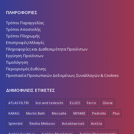
ΠΛΗΡΟΦΟΡΙΕΣ
Τρόποι Παραγγελίας
Τρόποι Αποστολής
Τρόποι Πληρωμής
Επιστροφές/Αλλαγές
Πληροφορίες και Διαθεσιμότητα Προϊόντων
Εγγύηση Προϊόντων
Τιμολόγηση
Περιορισμός Ευθύνης
Προστασία Προσωπικών Δεδομένων, Συναλλαγών & Cookies
ΔΗΜΟΦΙΛΕΙΣ ΕΤΙΚΕΤΕΣ
ATLAS FILTRI
bizi and tedeschi
ELLECI
Ferro
Gloria
KARAG
Martin Bath
Meccalte
MIYAKE
Pedrollo
Plus
Splendid
Έπιπλα Μπάνιου
Ανταλλακτικό
Αντλία
Αντλία Λυμάτων
Αντλίες Επιφάνειας
Αντλίες Περιφερειακές