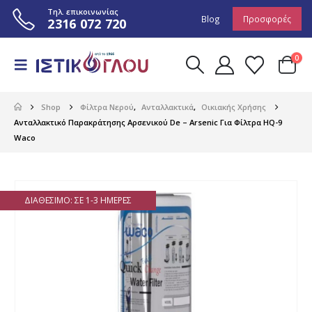
Τηλ. επικοινωνίας
Blog
Προσφορές
2316 072 720
0
Shop
Φίλτρα Νερού
,
Ανταλλακτικά
,
Οικιακής Χρήσης
Ανταλλακτικό Παρακράτησης Αρσενικού De – Arsenic Για Φίλτρα HQ-9
Waco
ΔΙΑΘΈΣΙΜΟ: ΣΕ 1-3 ΗΜΈΡΕΣ