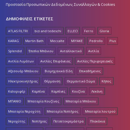
Προστασία Προσωπικών Δεδομένων, Συναλλαγών & Cookies
ΔΗΜΟΦΙΛΕΙΣ ΕΤΙΚΕΤΕΣ
ATLAS FILTRI
bizi and tedeschi
ELLECI
Ferro
Gloria
KARAG
Martin Bath
Meccalte
MIYAKE
Pedrollo
Plus
Splendid
Έπιπλα Μπάνιου
Ανταλλακτικό
Αντλία
Αντλία Λυμάτων
Αντλίες Επιφάνειας
Αντλίες Περιφερειακές
Αξεσουάρ Μπάνιου
Βιομηχανικά Είδη
Επικαθήμενος
Ηλεκτροκινητήρας
Θέρμανση
Θερμαντικό Σώμα
Κήπος
Καλοριφέρ
Καμπίνα
Καμπίνες
Κουζίνα
Λεκάνη
ΜΠΑΝΙΟ
Μπαταρία Κουζίνας
Μπαταρία Μπάνιου
Μπαταρία Νεροχύτη
Μπαταρία Νιπτήρος
Μπαταρία λουτρού
Νεροχύτης
Νιπτήρας
Πετσετοκρεμάστρα
Πλακάκια