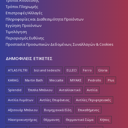
Τρόποι Αποστολής
Τρόποι Πληρωμής
Επιστροφές/Αλλαγές
Πληροφορίες και Διαθεσιμότητα Προϊόντων
Εγγύηση Προϊόντων
Τιμολόγηση
Περιορισμός Ευθύνης
Προστασία Προσωπικών Δεδομένων, Συναλλαγών & Cookies
ΔΗΜΟΦΙΛΕΙΣ ΕΤΙΚΕΤΕΣ
ATLAS FILTRI
bizi and tedeschi
ELLECI
Ferro
Gloria
KARAG
Martin Bath
Meccalte
MIYAKE
Pedrollo
Plus
Splendid
Έπιπλα Μπάνιου
Ανταλλακτικό
Αντλία
Αντλία Λυμάτων
Αντλίες Επιφάνειας
Αντλίες Περιφερειακές
Αξεσουάρ Μπάνιου
Βιομηχανικά Είδη
Επικαθήμενος
Ηλεκτροκινητήρας
Θέρμανση
Θερμαντικό Σώμα
Κήπος