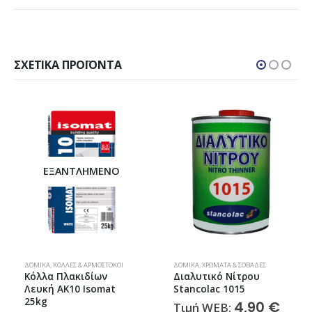
ΣΧΕΤΙΚΆ ΠΡΟΪΌΝΤΑ
ΕΞΑΝΤΛΗΜΈΝΟ
ΔΟΜΙΚΆ
,
ΚΌΛΛΕΣ & ΑΡΜΌΣΤΟΚΟΙ
ΔΟΜΙΚΆ
,
ΧΡΏΜΑΤΑ & ΣΟΒΆΔΕΣ
Κόλλα Πλακιδίων
Διαλυτικό Νίτρου
Λευκή AK10 Isomat
Stancolac 1015
25kg
4,90
€
Τιμή WEB: