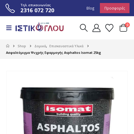
Τηλ. επικοινωνίας
Blog
Προσφορές
2316 072 720
0
Shop
Δομικά
,
Επισκευαστικά Υλικά
Ασφαλτόμιγμα Ψυχρής Εφαρμογής Asphaltos Isomat 25kg