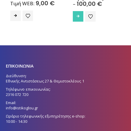
9,00
€
Price
100,00
€
Τιμή WEB:
–
range:
Αυτό το προϊόν έχει πολλαπλές παραλλαγές. Οι επιλογές μπορούν να επιλεγούν στη σελίδα του προϊόντος
4,90 €
through
100,00 €
ΕΠΙΚΟΙΝΩΝΙΑ
Διεύθυνση:
Εθνικής Αντιστάσεως 27 & Θεμιστοκλέους 1
Τηλέφωνο επικοινωνίας:
2316 072 720
Email:
info@istikoglou.gr
Ωράριο τηλεφωνικής εξυπηρέτησης e-shop:
10:00 - 14:30