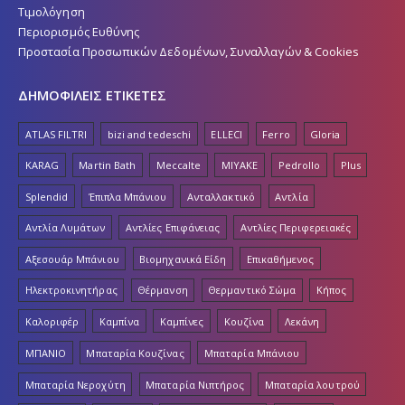
Τιμολόγηση
Περιορισμός Ευθύνης
Προστασία Προσωπικών Δεδομένων, Συναλλαγών & Cookies
ΔΗΜΟΦΙΛΕΙΣ ΕΤΙΚΕΤΕΣ
ATLAS FILTRI
bizi and tedeschi
ELLECI
Ferro
Gloria
KARAG
Martin Bath
Meccalte
MIYAKE
Pedrollo
Plus
Splendid
Έπιπλα Μπάνιου
Ανταλλακτικό
Αντλία
Αντλία Λυμάτων
Αντλίες Επιφάνειας
Αντλίες Περιφερειακές
Αξεσουάρ Μπάνιου
Βιομηχανικά Είδη
Επικαθήμενος
Ηλεκτροκινητήρας
Θέρμανση
Θερμαντικό Σώμα
Κήπος
Καλοριφέρ
Καμπίνα
Καμπίνες
Κουζίνα
Λεκάνη
ΜΠΑΝΙΟ
Μπαταρία Κουζίνας
Μπαταρία Μπάνιου
Μπαταρία Νεροχύτη
Μπαταρία Νιπτήρος
Μπαταρία λουτρού