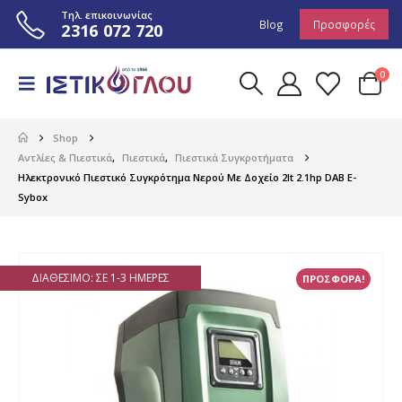
Τηλ. επικοινωνίας
Blog
Προσφορές
2316 072 720
0
Shop
Αντλίες & Πιεστικά
,
Πιεστικά
,
Πιεστικά Συγκροτήματα
Ηλεκτρονικό Πιεστικό Συγκρότημα Νερού Με Δοχείο 2lt 2.1hp DAB E-
Sybox
ΔΙΑΘΈΣΙΜΟ: ΣΕ 1-3 ΗΜΈΡΕΣ
ΠΡΟΣΦΟΡΑ!