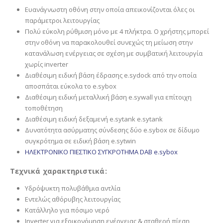
Ευανάγνωστη οθόνη στην οποία απεικονίζονται όλες οι
παράμετροι λειτουργίας
Πολύ εύκολη ρύθμιση μόνο με 4 πλήκτρα. Ο χρήστης μπορεί
στην οθόνη να παρακολουθεί συνεχώς τη μείωση στην
κατανάλωση ενέργειας σε σχέση με συμβατική λειτουργία
χωρίς inverter
Διαθέσιμη ειδική βάση έδρασης e.sydock από την οποία
αποσπάται εύκολα το e.sybox
Διαθέσιμη ειδική μεταλλική βάση e.sywall για επίτοιχη
τοποθέτηση
Διαθέσιμη ειδική δεξαμενή e.sytank e.sytank
Δυνατότητα ασύρματης σύνδεσης δύο e.sybox σε δίδυμο
συγκρότημα σε ειδική βάση e.sytwin
ΗΛΕΚΤΡΟΝΙΚΟ ΠΙΕΣΤΙΚΟ ΣΥΓΚΡΟΤΗΜΑ DAB e.sybox
Τεχνικά χαρακτηριστικά:
Υδρόψυκτη πολυβάθμια αντλία
Εντελώς αθόρυβης λειτουργίας
Κατάλληλο για πόσιμο νερό
Inverter για εξοικονόμηση ενέργειας & σταθερή πίεση