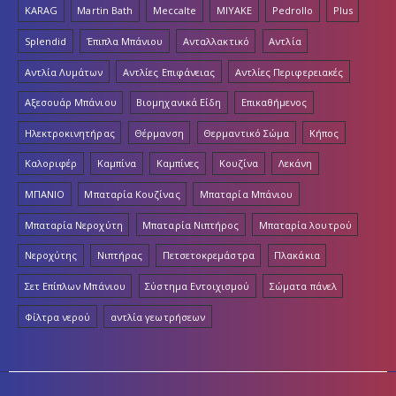
KARAG
Martin Bath
Meccalte
MIYAKE
Pedrollo
Plus
Splendid
Έπιπλα Μπάνιου
Ανταλλακτικό
Αντλία
Αντλία Λυμάτων
Αντλίες Επιφάνειας
Αντλίες Περιφερειακές
Αξεσουάρ Μπάνιου
Βιομηχανικά Είδη
Επικαθήμενος
Ηλεκτροκινητήρας
Θέρμανση
Θερμαντικό Σώμα
Κήπος
Καλοριφέρ
Καμπίνα
Καμπίνες
Κουζίνα
Λεκάνη
ΜΠΑΝΙΟ
Μπαταρία Κουζίνας
Μπαταρία Μπάνιου
Μπαταρία Νεροχύτη
Μπαταρία Νιπτήρος
Μπαταρία λουτρού
Νεροχύτης
Νιπτήρας
Πετσετοκρεμάστρα
Πλακάκια
Σετ Επίπλων Μπάνιου
Σύστημα Εντοιχισμού
Σώματα πάνελ
Φίλτρα νερού
αντλία γεωτρήσεων