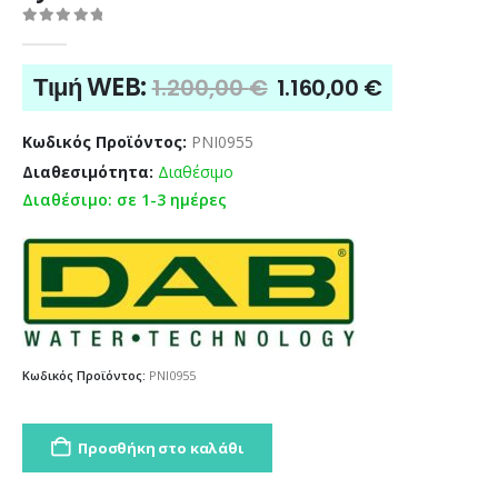
0
out of 5
Original
Η
Τιμή WEB:
1.200,00
€
1.160,00
€
price
τρέχουσα
was:
τιμή
Κωδικός Προϊόντος:
PNI0955
1.200,00 €.
είναι:
Διαθεσιμότητα:
Διαθέσιμο
1.160,00 €
Διαθέσιμο: σε 1-3 ημέρες
Κωδικός Προϊόντος:
PNI0955
Προσθήκη στο καλάθι