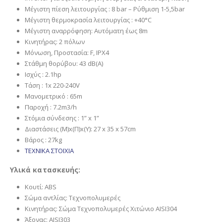
Μέγιστη πίεση λειτουργίας : 8 bar – Ρύθμιση 1-5,5bar
Μέγιστη θερμοκρασία λειτουργίας : +40°C
Μέγιστη αναρρόφηση: Αυτόματη έως 8m
Κινητήρας: 2 πόλων
Μόνωση, Προστασία: F, IPX4
Στάθμη θορύβου: 43 dB(A)
Ισχύς : 2.1hp
Τάση : 1x 220-240V
Μανομετρικό : 65m
Παροχή : 7.2m3/h
Στόμια σύνδεσης : 1” x 1”
Διαστάσεις (Μ)x(Π)x(Υ): 27 x 35 x 57cm
Βάρος : 27kg
ΤΕΧΝΙΚΑ ΣΤΟΙΧΙΑ
Υλικά κατασκευής:
Κουτί: ABS
Σώμα αντλίας: Τεχνοπολυμερές
Κινητήρας: Σώμα Τεχνοπολυμερές Χιτώνιο AISI304
Άξονας: AISI303