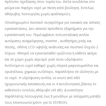
πρότυπο σχεδίασης στον τομέα του. Απλά συνδέεται στο
ρεύμα και παρέχει νερό με πίεση κατά βούληση. Εντελώς
αθόρυβης λειτουργίας χωρίς κραδασμούς.
Ολοκληρωμένο πιεστικό συγκρότημα για οικιακές και αστικές
εγκαταστάσεις. Δεν απαιτεί πρόσθετα εξαρτήματα για την
εγκατάστασή του. Περιλαμβάνει πολυσταδιακή αντλία
αυτόματης αναρρόφησης, inverter , αισθητήρες ροής και
πίεσης, οθόνη LCD υψηλής ανάλυσης και πιεστικό δοχείο 2
λίτρων. Μπορεί να εγκατασταθεί οριζόντια ή κάθετα ακόμα
και σε χώρο χωρίς αερισμό γιατί είναι υδρόψυκτο.
Αντλούμενο υγρό καθαρό χωρίς στερεά μικροσωματίδια και
ορυκτέλαια, χημικώς ουδέτερο, παραπλήσιο σε ιδιότητες με
το νερό. Η υδρόψυκτη αντλία, το κουτί από ABS
ηχομονωτικής κατασκευής και οι 4 αντιδονητικές βάσεις το
καθιστούν εντελώς αθόρυβο (43 dB). Δυνατότητα
παράλληλης λειτουργίας έως 8 μονάδων με ασύρματη ματαξύ
τους επικοινωνία (μόνο για το ESYBOX).