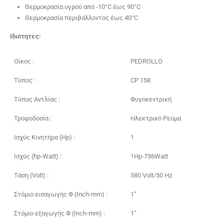
Θερμοκρασία υγρού από -10°C έως 90°C
Θερμοκρασία περιβάλλοντος έως 40°C
Ιδιότητες:
Οίκος :
PEDROLLO
Τύπoς :
CP 158
Τύπος Αντλίας :
Φυγοκεντρική
Τροφοδοσία :
Ηλεκτρικό Ρεύμα
Ισχύς Κινητήρα (Hp) :
1
Ισχύς (hp-Watt) :
1Hp-736Watt
Τάση (Volt) :
380 Volt/50 Hz
Στόμιο εισαγωγής Φ (Inch-mm) :
1’’
Στόμιο εξαγωγής Φ (Inch-mm) :
1’’