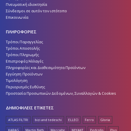
Πνευματική ιδιοκτησία
Σύνδεσμοι σε αυτόν τον ιστότοπο
Επικοινωνία
ΠΛΗΡΟΦΟΡΙΕΣ
Τρόποι Παραγγελίας
Τρόποι Αποστολής
Τρόποι Πληρωμής
Επιστροφές/Αλλαγές
Πληροφορίες και Διαθεσιμότητα Προϊόντων
Εγγύηση Προϊόντων
Τιμολόγηση
Περιορισμός Ευθύνης
Προστασία Προσωπικών Δεδομένων, Συναλλαγών & Cookies
ΔΗΜΟΦΙΛΕΙΣ ΕΤΙΚΕΤΕΣ
ATLAS FILTRI
bizi and tedeschi
ELLECI
Ferro
Gloria
KARAG
Martin Bath
Meccalte
MIYAKE
Pedrollo
Plus