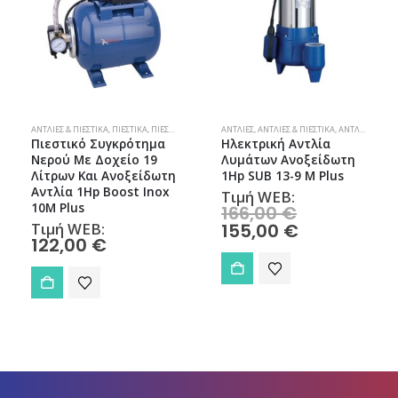
ΑΝΤΛΊΕΣ & ΠΙΕΣΤΙΚΆ
,
ΠΙΕΣΤΙΚΆ
,
ΠΙΕΣΤΙΚΆ ΣΥΓΚΡΟΤΉΜΑΤΑ
ΑΝΤΛΊΕΣ
,
ΑΝΤΛΊΕΣ & ΠΙΕΣΤΙΚΆ
,
ΑΝΤΛΊΕΣ ΟΜΒΡΊΩΝ-ΛΥΜΆΤΩΝ
Πιεστικό Συγκρότημα
Ηλεκτρική Αντλία
Νερού Με Δοχείο 19
Λυμάτων Ανοξείδωτη
Λίτρων Και Ανοξείδωτη
1Hp SUB 13-9 M Plus
Αντλία 1Hp Boost Inox
Τιμή WEB:
10M Plus
166,00
€
Τιμή WEB:
155,00
€
122,00
€