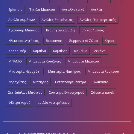
Splendid
Έπιπλα Μπάνιου
Ανταλλακτικό
Αντλία
Αντλία Λυμάτων
Αντλίες Επιφάνειας
Αντλίες Περιφερειακές
Αξεσουάρ Μπάνιου
Βιομηχανικά Είδη
Επικαθήμενος
Ηλεκτροκινητήρας
Θέρμανση
Θερμαντικό Σώμα
Κήπος
Καλοριφέρ
Καμπίνα
Καμπίνες
Κουζίνα
Λεκάνη
ΜΠΑΝΙΟ
Μπαταρία Κουζίνας
Μπαταρία Μπάνιου
Μπαταρία Νεροχύτη
Μπαταρία Νιπτήρος
Μπαταρία λουτρού
Νεροχύτης
Νιπτήρας
Πετσετοκρεμάστρα
Πλακάκια
Σετ Επίπλων Μπάνιου
Σύστημα Εντοιχισμού
Σώματα πάνελ
Φίλτρα νερού
αντλία γεωτρήσεων