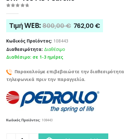
0
out of 5
Original
Η
Τιμή WEB:
800,00
€
762,00
€
price
τρέχουσα
was:
τιμή
Κωδικός Προϊόντος:
108443
800,00 €.
είναι:
Διαθεσιμότητα:
Διαθέσιμο
762,00 €.
Διαθέσιμο: σε 1-3 ημέρες
Παρακαλούμε επιβεβαιώστε την διαθεσιμότητα
τηλεφωνικά πριν την παραγγελία.
Κωδικός Προϊόντος:
108443