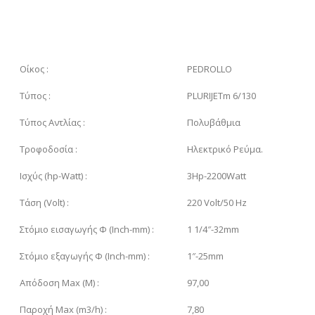
Οίκος :
PEDROLLO
Τύπoς :
PLURIJETm 6/130
Τύπος Αντλίας :
Πολυβάθμια
Τροφοδοσία :
Ηλεκτρικό Ρεύμα.
Ισχύς (hp-Watt) :
3Hp-2200Watt
Τάση (Volt) :
220 Volt/50 Hz
Στόμιο εισαγωγής Φ (Inch-mm) :
1 1/4″-32mm
Στόμιο εξαγωγής Φ (Inch-mm) :
1″-25mm
Απόδοση Max (M) :
97,00
Παροχή Max (m3/h) :
7,80