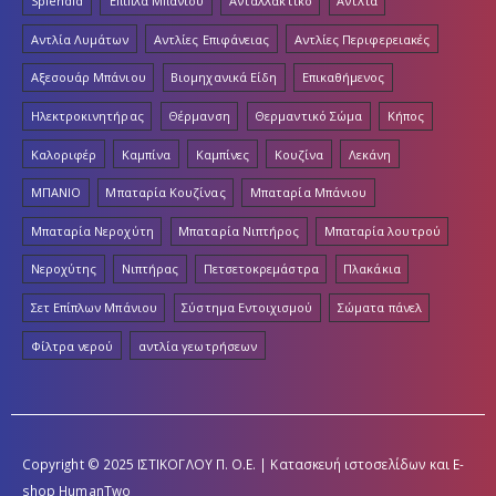
Splendid
Έπιπλα Μπάνιου
Ανταλλακτικό
Αντλία
Αντλία Λυμάτων
Αντλίες Επιφάνειας
Αντλίες Περιφερειακές
Αξεσουάρ Μπάνιου
Βιομηχανικά Είδη
Επικαθήμενος
Ηλεκτροκινητήρας
Θέρμανση
Θερμαντικό Σώμα
Κήπος
Καλοριφέρ
Καμπίνα
Καμπίνες
Κουζίνα
Λεκάνη
ΜΠΑΝΙΟ
Μπαταρία Κουζίνας
Μπαταρία Μπάνιου
Μπαταρία Νεροχύτη
Μπαταρία Νιπτήρος
Μπαταρία λουτρού
Νεροχύτης
Νιπτήρας
Πετσετοκρεμάστρα
Πλακάκια
Σετ Επίπλων Μπάνιου
Σύστημα Εντοιχισμού
Σώματα πάνελ
Φίλτρα νερού
αντλία γεωτρήσεων
Copyright © 2025 ΙΣΤΙΚΟΓΛΟΥ Π. Ο.Ε. | Κατασκευή ιστοσελίδων και E-
shop
HumanTwo