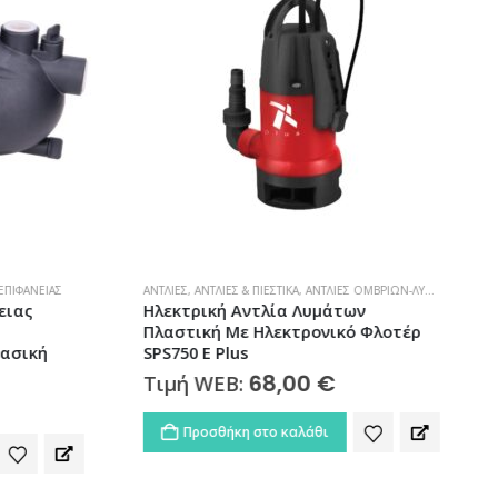
ΠΙΦΆΝΕΙΑΣ
ΑΝΤΛΊΕΣ
,
ΑΝΤΛΊΕΣ & ΠΙΕΣΤΙΚΆ
,
ΑΝΤΛΊΕΣ ΟΜΒΡΊΩΝ-ΛΥΜΆΤΩΝ
Α
ιας
Ηλεκτρική Αντλία Λυμάτων
Πλαστική Με Ηλεκτρονικό Φλοτέρ
ασική
SPS750 E Plus
68,00
€
Τιμή WEB:
Προσθήκη στο καλάθι