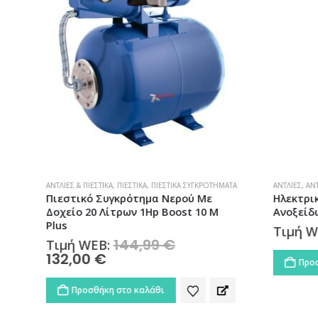
ΑΝΤΛΊΕΣ & ΠΙΕΣΤΙΚΆ
,
ΠΙΕΣΤΙΚΆ
,
ΠΙΕΣΤΙΚΆ ΣΥΓΚΡΟΤΉΜΑΤΑ
ΑΝΤΛΊΕΣ
,
ΑΝΤΛ
Πιεστικό Συγκρότημα Νερού Με
Ηλεκτρικ
Δοχείο 20 Λίτρων 1Hp Boost 10 M
Ανοξείδωτ
Plus
Τιμή W
144,99
€
Original
Τιμή WEB:
price
132,00
€
Η
Προσθ
was:
τρέχουσα
144,99 €.
τιμή
Προσθήκη στο καλάθι
είναι:
132,00 €.