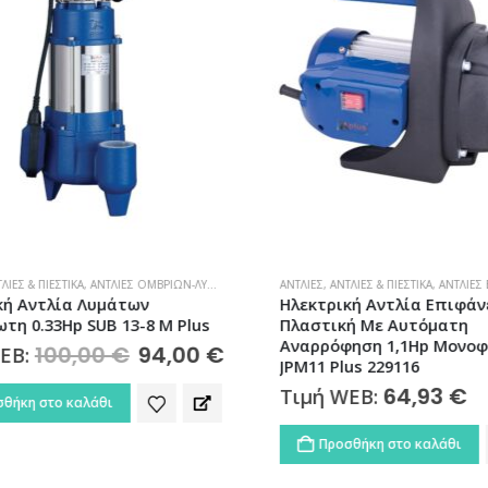
ΊΕΣ & ΠΙΕΣΤΙΚΆ
,
ΑΝΤΛΊΕΣ ΟΜΒΡΊΩΝ-ΛΥΜΆΤΩΝ
ΑΝΤΛΊΕΣ
,
ΑΝΤΛΊΕΣ & ΠΙΕΣΤΙΚΆ
,
ΑΝΤΛΊΕΣ Ε
ή Αντλία Λυμάτων
Ηλεκτρική Αντλία Επιφάνε
η 0.33Hp SUB 13-8 M Plus
Πλαστική Με Αυτόματη
Αναρρόφηση 1,1Hp Μονοφ
100,00
€
Original
94,00
€
Η
EB:
JPM11 Plus 229116
price
τρέχουσα
was:
τιμή
64,93
€
Τιμή WEB:
ήκη στο καλάθι
100,00 €.
είναι:
94,00 €.
Προσθήκη στο καλάθι