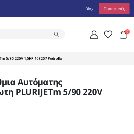
Blog
Προσφορές
0
 5/90 220V 1,5HP 108207 Pedrollo
θμια Αυτόματης
τη PLURIJETm 5/90 220V