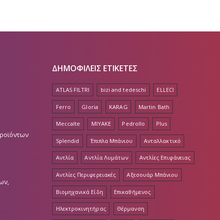
ΔΗΜΟΦΙΛΕΙΣ ΕΤΙΚΕΤΕΣ
ATLAS FILTRI
bizi and tedeschi
ELLECI
Ferro
Gloria
KARAG
Martin Bath
Meccalte
MIYAKE
Pedrollo
Plus
Προϊόντων
Splendid
Έπιπλα Μπάνιου
Ανταλλακτικό
Αντλία
Αντλία Λυμάτων
Αντλίες Επιφάνειας
Αντλίες Περιφερειακές
Αξεσουάρ Μπάνιου
ων,
Βιομηχανικά Είδη
Επικαθήμενος
Ηλεκτροκινητήρας
Θέρμανση