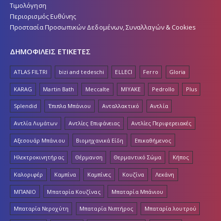
Τιμολόγηση
Περιορισμός Ευθύνης
Προστασία Προσωπικών Δεδομένων, Συναλλαγών & Cookies
ΔΗΜΟΦΙΛΕΙΣ ΕΤΙΚΕΤΕΣ
ATLAS FILTRI
bizi and tedeschi
ELLECI
Ferro
Gloria
KARAG
Martin Bath
Meccalte
MIYAKE
Pedrollo
Plus
Splendid
Έπιπλα Μπάνιου
Ανταλλακτικό
Αντλία
Αντλία Λυμάτων
Αντλίες Επιφάνειας
Αντλίες Περιφερειακές
Αξεσουάρ Μπάνιου
Βιομηχανικά Είδη
Επικαθήμενος
Ηλεκτροκινητήρας
Θέρμανση
Θερμαντικό Σώμα
Κήπος
Καλοριφέρ
Καμπίνα
Καμπίνες
Κουζίνα
Λεκάνη
ΜΠΑΝΙΟ
Μπαταρία Κουζίνας
Μπαταρία Μπάνιου
Μπαταρία Νεροχύτη
Μπαταρία Νιπτήρος
Μπαταρία λουτρού