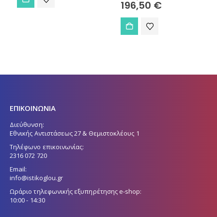
price
Η
196,50
€
,00 €.
was:
τρέχουσα
215,00 €.
τιμή
είναι:
196,50 €.
ΕΠΙΚΟΙΝΩΝΙΑ
Διεύθυνση:
Εθνικής Αντιστάσεως 27 & Θεμιστοκλέους 1
Τηλέφωνο επικοινωνίας:
2316 072 720
Email:
info@istikoglou.gr
Ωράριο τηλεφωνικής εξυπηρέτησης e-shop:
10:00 - 14:30