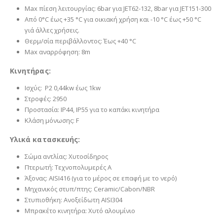
Max πίεση λειτουργίας: 6bar για JET62-132, 8bar για JET151-300
Από 0°C έως +35 °C για οικιακή χρήση και -10 °C έως +50 °C
γιά άλλες χρήσεις.
Θερμ/σία περιβάλλοντος: Έως +40 °C
Max αναρρόφηση: 8m
Κινητήρας:
Ισχύς: P2 0,44kw έως 1kw
Στροφές: 2950
Προστασία: IP44, IP55 για το καπάκι κινητήρα
Κλάση μόνωσης: F
Υλικά κατασκευής:
Σώμα αντλίας: Χυτοσίδηρος
Πτερωτή: Τεχνοπολυμερές Α
Άξονας: AISI416 (για το μέρος σε επαφή με το νερό)
Μηχανικός στυπ/πτης: Ceramic/Cabon/NBR
Στυπιοθήκη: Ανοξείδωτη AISI304
Μπρακέτο κινητήρα: Χυτό αλουμίνιο