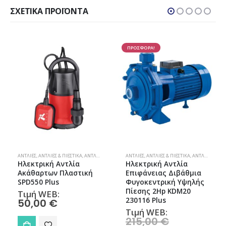
ΣΧΕΤΙΚΆ ΠΡΟΪΌΝΤΑ
ΠΡΟΣΦΟΡΑ!
ΑΝΤΛΊΕΣ
,
ΑΝΤΛΊΕΣ & ΠΙΕΣΤΙΚΆ
,
ΑΝΤΛΊΕΣ ΟΜΒΡΊΩΝ-ΛΥΜΆΤΩΝ
ΑΝΤΛΊΕΣ
,
ΑΝΤΛΊΕΣ & ΠΙΕΣΤΙΚΆ
,
ΑΝΤΛΊΕΣ ΕΠΙΦΆΝΕΙΑΣ
Ηλεκτρική Αντλία
Ηλεκτρική Αντλία
Ακάθαρτων Πλαστική
Επιφάνειας Διβάθμια
SPD550 Plus
Φυγοκεντρική Υψηλής
Πίεσης 2Hp KDM20
Τιμή WEB:
230116 Plus
50,00
€
ρέχουσα
Τιμή WEB:
ιμή
Original
215,00
€
ναι: