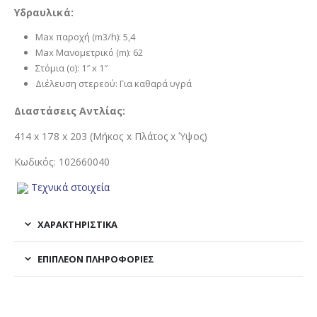
Υδραυλικά:
Max παροχή (m3/h): 5,4
Max Μανομετρικό (m): 62
Στόμια (ο): 1″ x 1″
Διέλευση στερεού: Για καθαρά υγρά
Διαστάσεις Αντλίας:
414 x 178 x 203 (Μήκος x Πλάτος x Ύψος)
Κωδικός: 102660040
Τεχνικά στοιχεία
ΧΑΡΑΚΤΗΡΙΣΤΙΚΑ
ΕΠΙΠΛΈΟΝ ΠΛΗΡΟΦΟΡΊΕΣ