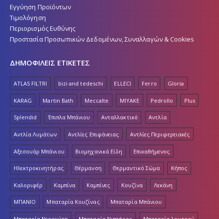
Τιμολόγηση
Περιορισμός Ευθύνης
Προστασία Προσωπικών Δεδομένων, Συναλλαγών & Cookies
ΔΗΜΟΦΙΛΕΙΣ ΕΤΙΚΕΤΕΣ
ATLAS FILTRI
bizi and tedeschi
ELLECI
Ferro
Gloria
KARAG
Martin Bath
Meccalte
MIYAKE
Pedrollo
Plus
Splendid
Έπιπλα Μπάνιου
Ανταλλακτικό
Αντλία
Αντλία Λυμάτων
Αντλίες Επιφάνειας
Αντλίες Περιφερειακές
Αξεσουάρ Μπάνιου
Βιομηχανικά Είδη
Επικαθήμενος
Ηλεκτροκινητήρας
Θέρμανση
Θερμαντικό Σώμα
Κήπος
Καλοριφέρ
Καμπίνα
Καμπίνες
Κουζίνα
Λεκάνη
ΜΠΑΝΙΟ
Μπαταρία Κουζίνας
Μπαταρία Μπάνιου
Μπαταρία Νεροχύτη
Μπαταρία Νιπτήρος
Μπαταρία λουτρού