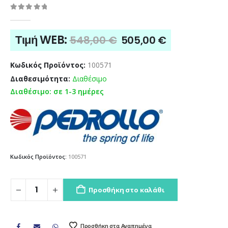
0
out of 5
Original
Η
Τιμή WEB:
548,00
€
505,00
€
price
τρέχουσα
was:
τιμή
Κωδικός Προϊόντος:
100571
548,00 €.
είναι:
Διαθεσιμότητα:
Διαθέσιμο
505,00 €.
Διαθέσιμο: σε 1-3 ημέρες
Κωδικός Προϊόντος:
100571
Προσθήκη στο καλάθι
Προσθήκη στα Αγαπημένα