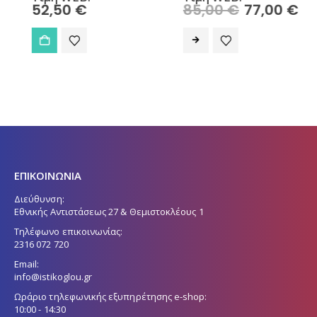
Original
Η
52,50
€
85,00
€
77,00
€
price
τρέ
was:
τιμή
85,00 €.
είνα
77,0
ΕΠΙΚΟΙΝΩΝΙΑ
Διεύθυνση:
Εθνικής Αντιστάσεως 27 & Θεμιστοκλέους 1
Τηλέφωνο επικοινωνίας:
2316 072 720
Email:
info@istikoglou.gr
Ωράριο τηλεφωνικής εξυπηρέτησης e-shop:
10:00 - 14:30